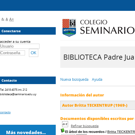
A-
A
A+
Conectarse
acceder a su cuenta
BIBLIOTECA Padre Juan 
Nueva búsqueda
Ayuda
Contacto
Tel. 2418 4075 int. 212
biblioteca@seminario.edu.uy
Información del autor
Autor Britta TECKENTRUP (1969-)
contacto
Documentos disponibles escritos por 
Refinar búsqueda
Más novedades...
El árbol de los recuerdos
/
Britta TECKENT