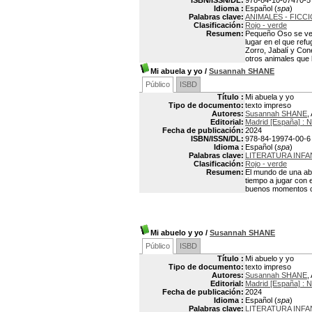
ISBN/ISSN/DL:
978-84-10-07470-5
Idioma :
Español (
spa
)
Palabras clave:
ANIMALES - FICCI
Clasificación:
Rojo - verde
Resumen:
Pequeño Oso se ve o
lugar en el que ref
Zorro, Jabalí y Con
otros animales que
Mi abuela y yo
/
Susannah SHANE
Público
ISBD
Título :
Mi abuela y yo
Tipo de documento:
texto impreso
Autores:
Susannah SHANE
,
Editorial:
Madrid [España] :
Fecha de publicación:
2024
ISBN/ISSN/DL:
978-84-19974-00-6
Idioma :
Español (
spa
)
Palabras clave:
LITERATURA INFA
Clasificación:
Rojo - verde
Resumen:
El mundo de una abu
tiempo a jugar con 
buenos momentos c
Mi abuelo y yo
/
Susannah SHANE
Público
ISBD
Título :
Mi abuelo y yo
Tipo de documento:
texto impreso
Autores:
Susannah SHANE
,
Editorial:
Madrid [España] :
Fecha de publicación:
2024
Idioma :
Español (
spa
)
Palabras clave:
LITERATURA INFA