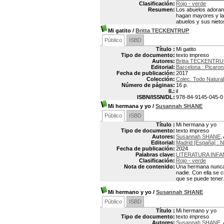
Clasificación:
Rojo - verde
Resumen:
Los abuelos adoran 
hagan mayores y las
abuelos y sus nietos
Mi gatito
/
Britta TECKENTRUP
Público
ISBD
Título :
Mi gatito
Tipo de documento:
texto impreso
Autores:
Britta TECKENTRUP
Editorial:
Barcelona : Picaron
Fecha de publicación:
2017
Colección:
Colec. Todo Natura
Número de páginas:
16 p.
Il.:
il
ISBN/ISSN/DL:
978-84-9145-045-0
Mi hermana y yo
/
Susannah SHANE
Público
ISBD
Título :
Mi hermana y yo
Tipo de documento:
texto impreso
Autores:
Susannah SHANE
,
Editorial:
Madrid [España] :
Fecha de publicación:
2024
Palabras clave:
LITERATURA INFA
Clasificación:
Rojo - verde
Nota de contenido:
Una hermana nunca 
nadie. Con ella se 
que se puede tener.
Mi hermano y yo
/
Susannah SHANE
Público
ISBD
Título :
Mi hermano y yo
Tipo de documento:
texto impreso
Autores:
Susannah SHANE
,