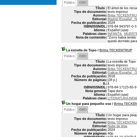
Público
ISBD
Título :
El árbol de los rec
Tipo de documento:
texto impreso
Autores:
Britta TECKENTRUP
Editorial:
Madrid [España] :
Fecha de publicación:
2024
ISBN/ISSN/DL:
978-84-943797-0-3
Idioma :
Español (
spa
)
Palabras clave:
INFANTIL
MUERTE
Nota de contenido:
"Zorro había tenido
quedó dormido para
La estrella de Topo
/
Britta TECKENTRUP
Público
ISBD
Título :
La estrella de Topo
Tipo de documento:
texto impreso
Autores:
Britta TECKENTRUP
Editorial:
Galicia [España] :
Fecha de publicación:
2018
Número de páginas:
[28 p.]
Il.:
il.
ISBN/ISSN/DL:
978-84-17123-65-9
Nota general:
Tapa dura
Idioma :
Español (
spa
)
Palabras clave:
LITERATURA INFA
Un hogar para pequeño oso
/
Britta TECK
Público
ISBD
Título :
Un hogar para peq
Tipo de documento:
texto impreso
Autores:
Britta TECKENTRUP
Editorial:
Nube de tinta
Fecha de publicación:
2024
Número de páginas:
40p.