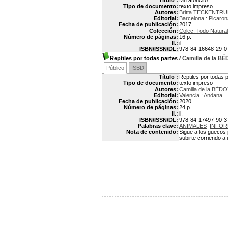
Título :
Mi ratoncito
Tipo de documento:
texto impreso
Autores:
Britta TECKENTRUP
Editorial:
Barcelona : Picaron
Fecha de publicación:
2017
Colección:
Colec. Todo Natura
Número de páginas:
16 p.
Il.:
il
ISBN/ISSN/DL:
978-84-16648-29-0
Reptiles por todas partes
/
Camilla de la B
Público
ISBD
Título :
Reptiles por todas 
Tipo de documento:
texto impreso
Autores:
Camilla de la BÉD
Editorial:
Valencia : Andana
Fecha de publicación:
2020
Número de páginas:
24 p.
Il.:
il.
ISBN/ISSN/DL:
978-84-17497-90-3
Palabras clave:
ANIMALES
INFOR
Nota de contenido:
Sigue a los guecos 
subirte corriendo a 