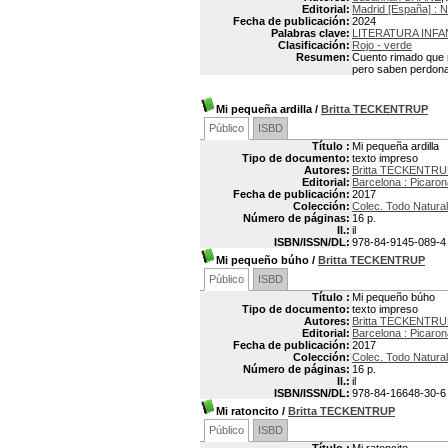
Editorial:
Madrid [España] :
Fecha de publicación:
2024
Palabras clave:
LITERATURA INFA
Clasificación:
Rojo - verde
Resumen:
Cuento rimado que r
pero saben perdonar
Mi pequeña ardilla
/
Britta TECKENTRUP
Público
ISBD
Título :
Mi pequeña ardilla
Tipo de documento:
texto impreso
Autores:
Britta TECKENTRUP
Editorial:
Barcelona : Picaron
Fecha de publicación:
2017
Colección:
Colec. Todo Natura
Número de páginas:
16 p.
Il.:
il
ISBN/ISSN/DL:
978-84-9145-089-4
Mi pequeño búho
/
Britta TECKENTRUP
Público
ISBD
Título :
Mi pequeño búho
Tipo de documento:
texto impreso
Autores:
Britta TECKENTRUP
Editorial:
Barcelona : Picaron
Fecha de publicación:
2017
Colección:
Colec. Todo Natura
Número de páginas:
16 p.
Il.:
il
ISBN/ISSN/DL:
978-84-16648-30-6
Mi ratoncito
/
Britta TECKENTRUP
Público
ISBD