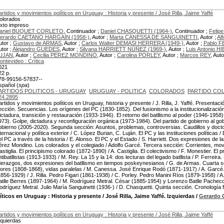
artidos y movimientos políticos en Uruguay : Historia y presente / José Rilla, Jaime Yaffé
olorados
exto impreso
aniel BUQUET CORLETO
, Continuador ;
Daniel CHASQUETTI (1964-)
, Continuador ;
Feli
erardo CAETANO HARGAÍN (1958-)
, Autor ;
Marta CANESSA DE SANGUINETTI
, Autor ;
Al
utor ;
Gustavo de ARMAS
, Autor ;
Carlos Walter DEMASI HERRERA (1949-)
, Autor ;
Pablo 
utor ;
Alejandro GUEDES
, Autor ;
Silvana HARRIETT NÚÑEZ (1969-)
, Autor ;
Luis Antonio 
UJAN
, Autor ;
Cecilia PEREZ MONDINO
, Autor ;
Carolina PORLEY
, Autor ;
Marcos REY
, Auto
ontevideo : Crítica
021
22 p.
78-99156-57837--
spañol (
spa
)
ARTIDOS POLITICOS - URUGUAY
URUGUAY - POLITICA
COLORADOS
PARTIDO CO
24.2895
artidos y movimientos políticos en Uruguay, historia y presente / J. Rilla, J. Yaffé. Presentac
ección. Secuencias. Los orígenes del PC (1830-1852). Del fusionismo a la institucionalizació
ictadura, transición y restauración (1933-1946). El retorno del batllismo al poder (1946-1958
973). Golpe, dictadura y reconfiguración orgánica (1973-1984). Del partido de gobierno al gob
obierno (2005-2020). Segunda sección: Asuntos, problemas, controversias. Caudillos y docto
nternacional y política exterior / C. López Burian, C. Luján. El PC y las instituciones políticas /
el PC a través de la historia / E. Alonso. El PC y el Estado / S. Harriett. Dos expresiones de l
érez Mondino. Los colorados y el colegiado / Adolfo Garcé. Tercera sección: Corrientes, mo
astiglia. El principismo colorado (1872-1890) / A. Castiglia. El colectivismo / F. Monestier. El
ntibatllistas (1913-1933) / M. Rey. La 15 y la 14: dos lecturas del legado batllista / P. Ferreir
iderazgos, dos expresiones del batllismo en tiempos poskeynesianos / G. de Armas. Cuarta
lores (1808-1868), vidas paralelas / M. Canessa. José Enrique Rodó (1871-1917) / A. Garcé.
1856-1929) / J. Rilla. Pedro Figari (1861-1938) / C. Porley. Pedro Manini Ríos (1879-1958) / 
atlle Berres (1897-1964) / M. Rodríguez Metral. César (1885-1954) y Lorenzo Batlle Pacheco
odríguez Metral. Julio María Sanguinetti (1936-) / D. Chasquetti. Quinta sección. Cronología
ticos en Uruguay : Historia y presente / José Rilla, Jaime Yaffé. Izquierdas
/
Gerardo
artidos y movimientos políticos en Uruguay : Historia y presente / José Rilla, Jaime Yaffé
zquierdas