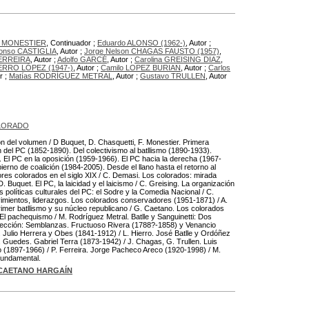
pe MONESTIER
, Continuador ;
Eduardo ALONSO (1962-)
, Autor ;
fonso CASTIGLIA
, Autor ;
Jorge Nelson CHAGAS FAUSTO (1957)
,
FERREIRA
, Autor ;
Adolfo GARCÉ
, Autor ;
Carolina GREISING DIAZ
,
HIERRO LÓPEZ (1947-)
, Autor ;
Camilo LOPEZ BURIAN
, Autor ;
Carlos
r ;
Matías RODRÍGUEZ METRAL
, Autor ;
Gustavo TRULLEN
, Autor
LORADO
ión del volumen / D Buquet, D. Chasquetti, F. Monestier. Primera
n del PC (1852-1890). Del colectivismo al batllismo (1890-1933).
). El PC en la oposición (1959-1966). El PC hacia la derecha (1967-
ierno de coalición (1984-2005). Desde el llano hasta el retorno al
res colorados en el siglo XIX / C. Demasi. Los colorados: mirada
 D. Buquet. El PC, la laicidad y el laicismo / C. Greising. La organización
as políticas culturales del PC: el Sodre y la Comedia Nacional / C.
vimientos, liderazgos. Los colorados conservadores (1951-1871) / A.
 primer batllismo y su núcleo republicano / G. Caetano. Los colorados
a. El pachequismo / M. Rodríguez Metral. Batlle y Sanguinetti: Dos
 sección: Semblanzas. Fructuoso Rivera (1788?-1858) y Venancio
 Julio Herrera y Obes (1841-1912) / L. Hierro. José Batlle y Ordóñez
A. Guedes. Gabriel Terra (1873-1942) / J. Chagas, G. Trullen. Luis
 (1897-1966) / P. Ferreira. Jorge Pacheco Areco (1920-1998) / M.
 fundamental.
 CAETANO HARGAÍN