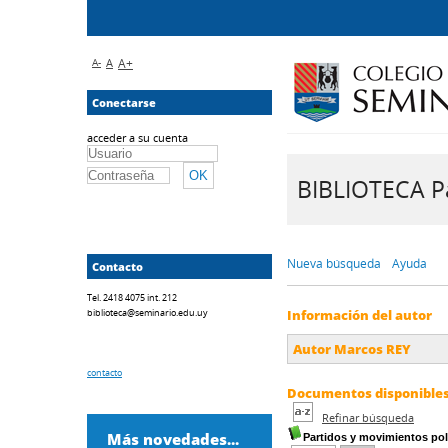
A-
A
A+
Conectarse
acceder a su cuenta
BIBLIOTECA Pa
Nueva búsqueda
Ayuda
Contacto
Tel. 2418 4075 int. 212
biblioteca@seminario.edu.uy
Información del autor
Autor Marcos REY
contacto
Documentos disponibles 
Refinar búsqueda
Más novedades...
Partidos y movimientos polí