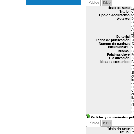
Público
ISBD
Título de serie:
P
Título :
C
Tipo de documento:
t
Autores:
D
G
A
A
L
Editorial:
M
Fecha de publicación:
2
Número de páginas:
4
ISBN/ISSN/DL:
9
Idioma :
E
Palabras clave:
P
Clasificación:
3
Nota de contenido:
P
s
D
1
g
i
d
P
C
a
l
F
(
B
R
Partidos y movimientos polí
Público
ISBD
Título de serie:
P
Título :
I