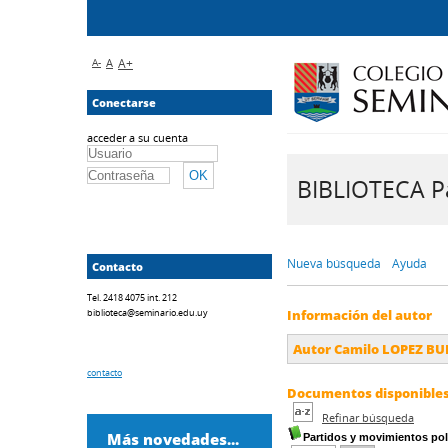
A-
A
A+
Conectarse
acceder a su cuenta
BIBLIOTECA Pa
Nueva búsqueda
Ayuda
Contacto
Tel. 2418 4075 int. 212
biblioteca@seminario.edu.uy
Información del autor
Autor Camilo LOPEZ B
contacto
Documentos disponibles 
Refinar búsqueda
Más novedades...
Partidos y movimientos polí