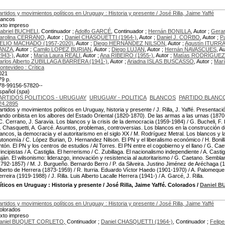
artidos y movimientos políticos en Uruguay : Historia y presente / José Rilla, Jaime Yaffé
lancos
exto impreso
abriel BUCHELI
, Continuador ;
Adolfo GARCÉ
, Continuador ;
Hernán BONILLA
, Autor ;
Gera
arolina CERRANO
, Autor ;
Daniel CHASQUETTI (1964-)
, Autor ;
Daniel J. CORBO
, Autor ;
P
ELIO MACHADO (1957-2020)
, Autor ;
Diego HERNÁNDEZ NILSON
, Autor ;
Agustín ITURR
ANZA
, Autor ;
Camilo LOPEZ BURIAN
, Autor ;
Diego LUJAN
, Autor ;
Hernán NAVASCUES
, A
1943-)
, Autor ;
María Laura REALI
, Autor ;
Ana RIBEIRO (1955-)
, Autor ;
Matías RODRÍGUE
arlos Alberto ZUBILLAGA BARRERA (1941-)
, Autor ;
Ariadna ISLAS BUSCASSO
, Autor ;
Mar
ontevideo : Crítica
021
79 p.
78-99156-57820--
spañol (
spa
)
ARTIDOS POLITICOS - URUGUAY
URUGUAY - POLITICA
BLANCOS
PARTIDO BLANC
24.2895
artidos y movimientos políticos en Uruguay, historia y presente / J. Rilla, J. Yaffé. Presentac
ando oribista en los albores del Estado Oriental (1820-1870). De las armas a las urnas (1870
 C. Cerrano, J. Saravia. Los blancos y la crisis de la democracia (1959-1984) / G. Bucheli, F
. Chasquetti, A. Garcé. Asuntos, problemas, controversias. Los blancos en la construcción d
lancos, la democracia y el autoritarismo en el siglo XX / M. Rodríguez Metral. Los blancos y l
utonomía / C. López Burian, D. Hernandez Nilson. El PN y el liberalismo económico / H. Bonilla
ntón. El PN y los centros de estudios / Al Torres. El PN entre el cogobierno y el llano / G. C
rincipistas / A. Castiglia. El herrerismo / C. Zubillaga. El nacionalismo independiente / A. Casti
uján. El wilsonismo: liderazgo, innovación y resistencia al autoritarismo / G. Caetano. Sembla
1792-1857) / M. J. Burgueño. Bernardo Berro / P. da Silveira. Justino Jiménez de Aréchaga (18
lberto de Herrera (1873-1959) / R. Iturria. Eduardo Víctor Haedo (1901-1970) / A. Palomequ
erreira (1919-1988) / J. Rilla. Luis Alberto Lacalle Herrera (1941-) / A. Garcé, J. Rilla.
ticos en Uruguay : Historia y presente / José Rilla, Jaime Yaffé. Colorados
/
Daniel 
artidos y movimientos políticos en Uruguay : Historia y presente / José Rilla, Jaime Yaffé
olorados
exto impreso
aniel BUQUET CORLETO
, Continuador ;
Daniel CHASQUETTI (1964-)
, Continuador ;
Feli