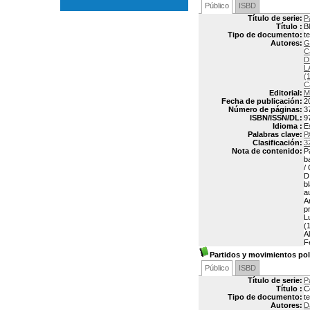
Público
ISBD
Título de serie:
P
Título :
B
Tipo de documento:
t
Autores:
G
C
D
L
(
C
Editorial:
M
Fecha de publicación:
2
Número de páginas:
3
ISBN/ISSN/DL:
9
Idioma :
E
Palabras clave:
P
Clasificación:
3
Nota de contenido:
P
b
/
D
b
a
A
p
L
(
A
F
Partidos y movimientos polí
Público
ISBD
Título de serie:
P
Título :
C
Tipo de documento:
t
Autores:
D