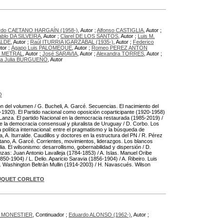
rdo CAETANO HARGAÍN (1958-)
, Autor ;
Alfonso CASTIGLIA
, Autor ;
ablo DA SILVEIRA
, Autor ;
Clarel DE LOS SANTOS
, Autor ;
Luis M.
ALDE
, Autor ;
Raúl ITURRIA IGARZÁBAL (1935-)
, Autor ;
Federico
utor ;
Ágapo Luis PALOMEQUE
, Autor ;
Romeo PEREZ ANTON
Z METRAL
, Autor ;
José SARAVIA
, Autor ;
Alexandra TORRES
, Autor ;
ía Julia BURGUEÑO
, Autor
O
ión del volumen / G. Bucheli, A. Garcé. Secuencias. El nacimiento del
-1920). El Partido nacional como oposición coparticipante (1920-1958)
. Lanza. El partido Nacional en la democracia restaurada (1985-2019) /
e la democracia consensual y pluralista de Uruguay / D. Corbo. Los
a política internacional: entre el pragmatismo y la búsqueda de
, A. Iturralde. Caudillos y doctores en la estructura del PN / R. Pérez
aetano, A. Garcé. Corrientes, movimientos, liderazgos. Los blancos
glia. El wilsonismo: desarrollismo, gobernabilidad y dispersión / D.
nzas: Juan Antonio Lavalleja (1784-1853) / A. Islas. Manuel Oribe
50-1904) / L. Delio. Aparicio Saravia (1856-1904) / A. Ribeiro. Luis
e. Washington Beltrán Mullin (1914-2003) / H. Navascués. Wilson
BUQUET CORLETO
pe MONESTIER
, Continuador ;
Eduardo ALONSO (1962-)
, Autor ;