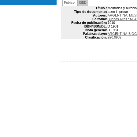
Público
ISBD
Título :
Memorias y autobio
Tipo de documento:
texto impreso
Autores:
ARGENTINA. MUS
Editorial:
Buenos Aires : M. 
Fecha de publicación:
1910
ISBN/ISSN/DL:
D 1981
Nota general:
D 1981
Palabras clave:
ARGENTINA-BIOG
Clasificación:
920.0982