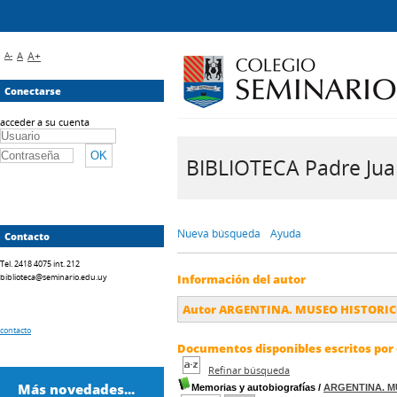
A-
A
A+
Conectarse
acceder a su cuenta
BIBLIOTECA Padre Juan 
Nueva búsqueda
Ayuda
Contacto
Tel. 2418 4075 int. 212
biblioteca@seminario.edu.uy
Información del autor
Autor ARGENTINA. MUSEO HISTORI
contacto
Documentos disponibles escritos por 
Refinar búsqueda
Más novedades...
Memorias y autobiografías
/
ARGENTINA. M