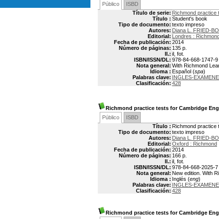
Público
ISBD
Título de serie:
Richmond practice t
Título :
Student's book
Tipo de documento:
texto impreso
Autores:
Diana L. FRIED-B
Editorial:
Londres : Richmon
Fecha de publicación:
2014
Número de páginas:
135 p.
Il.:
il, fot.
ISBN/ISSN/DL:
978-84-668-1747-9
Nota general:
With Richmond Lear
Idioma :
Español (
spa
)
Palabras clave:
INGLES-EXAMENE
Clasificación:
428
Richmond practice tests for Cambridge Engl
Público
ISBD
Título :
Richmond practice t
Tipo de documento:
texto impreso
Autores:
Diana L. FRIED-B
Editorial:
Oxford : Richmond
Fecha de publicación:
2014
Número de páginas:
166 p.
Il.:
il, fot.
ISBN/ISSN/DL:
978-84-668-2025-7
Nota general:
New edition. With R
Idioma :
Inglés (
eng
)
Palabras clave:
INGLES-EXAMENE
Clasificación:
428
Richmond practice tests for Cambridge Engl