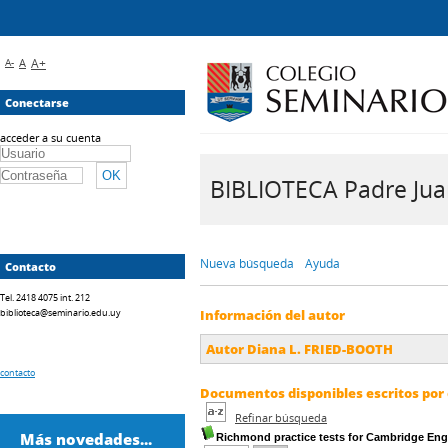
A-
A
A+
Conectarse
acceder a su cuenta
BIBLIOTECA Padre Juan 
Nueva búsqueda
Ayuda
Contacto
Tel. 2418 4075 int. 212
biblioteca@seminario.edu.uy
Información del autor
Autor Diana L. FRIED-BOOTH
contacto
Documentos disponibles escritos por 
Refinar búsqueda
Más novedades...
Richmond practice tests for Cambridge Engl