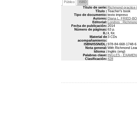
Público
ISBD
Título de serie:
Richmond practice t
Título :
Teacher's book
Tipo de documento:
texto impreso
Autores:
Diana L. FRIED-B
Editorial:
Londres : Richmon
Fecha de publicación:
2014
Número de páginas:
63 p.
Il.:
il, fot.
Material de
3 CDs
acompañamiento:
ISBN/ISSN/DL:
978-84-668-1748-6
Nota general:
With Richmond Lear
Idioma :
Inglés (
eng
)
Palabras clave:
INGLES - EXAMEN
Clasificación:
428