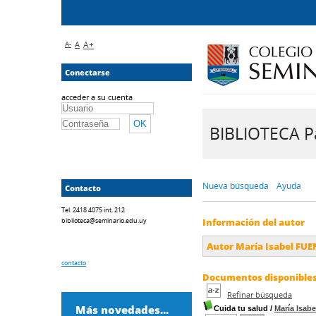
A-
A
A+
Conectarse
acceder a su cuenta
BIBLIOTECA Pa
Nueva búsqueda
Ayuda
Contacto
Tel. 2418 4075 int. 212
biblioteca@seminario.edu.uy
Información del autor
Autor María Isabel FU
contacto
Documentos disponibles 
Refinar búsqueda
Más novedades...
Cuida tu salud
/
María Isab