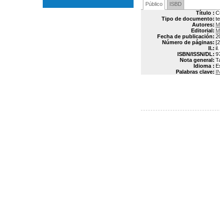
Público
ISBD
Título :
C
Tipo de documento:
t
Autores:
M
Editorial:
M
Fecha de publicación:
2
Número de páginas:
[2
Il.:
il.
ISBN/ISSN/DL:
9
Nota general:
T
Idioma :
E
Palabras clave:
I