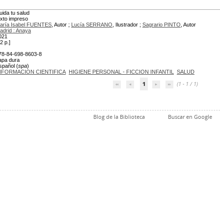
uida tu salud
exto impreso
aría Isabel FUENTES
, Autor ;
Lucía SERRANO
, Ilustrador ;
Sagrario PINTO
, Autor
adrid : Anaya
021
2 p.]
78-84-698-8603-8
apa dura
spañol (
spa
)
NFORMACION CIENTIFICA
HIGIENE PERSONAL - FICCION INFANTIL
SALUD
1
(1 - 1 / 1)
Blog de la Biblioteca
Buscar en Google