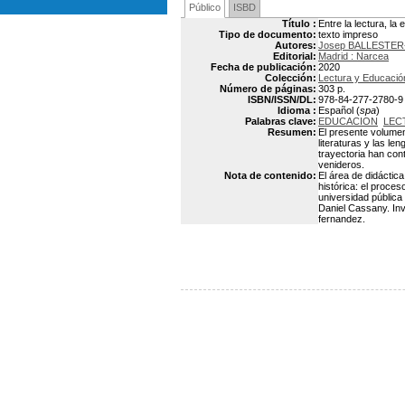
Público
ISBD
Título :
Entre la lectura, la
Tipo de documento:
texto impreso
Autores:
Josep BALLESTE
Editorial:
Madrid : Narcea
Fecha de publicación:
2020
Colección:
Lectura y Educació
Número de páginas:
303 p.
ISBN/ISSN/DL:
978-84-277-2780-9
Idioma :
Español (
spa
)
Palabras clave:
EDUCACION
LEC
Resumen:
El presente volumen
literaturas y las l
trayectoria han cont
venideros.
Nota de contenido:
El área de didáctica
histórica: el proce
universidad pública 
Daniel Cassany. Inv
fernandez.