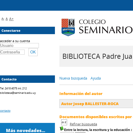
A-
A
A+
Conectarse
acceder a su cuenta
BIBLIOTECA Padre Juan 
Nueva búsqueda
Ayuda
Contacto
Tel. 2418 4075 int. 212
biblioteca@seminario.edu.uy
Información del autor
Autor Josep BALLESTER-ROCA
contacto
Documentos disponibles escritos por 
Refinar búsqueda
Más novedades...
Entre la lectura, la escritura y la educación
: