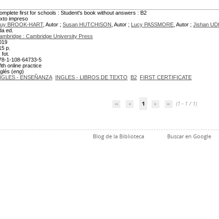
omplete first for schools : Student's book without answers : B2
exto impreso
uy BROOK-HART
, Autor ;
Susan HUTCHISON
, Autor ;
Lucy PASSMORE
, Autor ;
Jishan UD
da ed.
ambridge : Cambridge University Press
019
15 p.
., fot.
78-1-108-64733-5
ith online practice
glés (
eng
)
NGLES - ENSEÑANZA
INGLES - LIBROS DE TEXTO
B2
FIRST CERTIFICATE
1
(1 - 1 / 1)
Blog de la Biblioteca
Buscar en Google