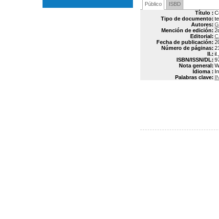
Público
ISBD
Título :
C
Tipo de documento:
t
Autores:
G
Mención de edición:
2
Editorial:
C
Fecha de publicación:
2
Número de páginas:
2
Il.:
il
ISBN/ISSN/DL:
9
Nota general:
W
Idioma :
In
Palabras clave:
I