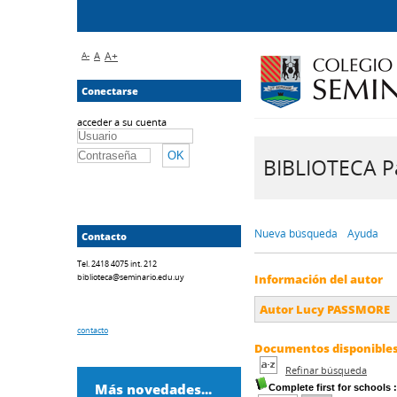
A-
A
A+
Conectarse
acceder a su cuenta
BIBLIOTECA Pa
Nueva búsqueda
Ayuda
Contacto
Tel. 2418 4075 int. 212
biblioteca@seminario.edu.uy
Información del autor
Autor Lucy PASSMORE
contacto
Documentos disponibles 
Refinar búsqueda
Más novedades...
Complete first for schools