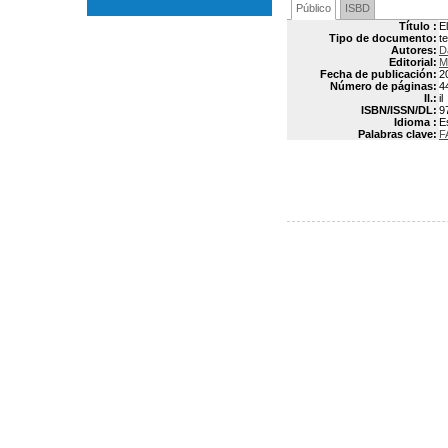
Público
ISBD
Título :
E
Tipo de documento:
t
Autores:
D
Editorial:
M
Fecha de publicación:
2
Número de páginas:
4
Il.:
il
ISBN/ISSN/DL:
9
Idioma :
E
Palabras clave:
F