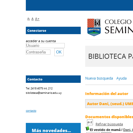
A-
A
A+
Conectarse
acceder a su cuenta
BIBLIOTECA Pa
Nueva búsqueda
Ayuda
Contacto
Tel. 2418 4075 int. 212
biblioteca@seminario.edu.uy
Información del autor
Autor Dani, (seud.) UMP
contacto
Documentos disponibles 
Refinar búsqueda
Más novedades...
El vestido de mamá
/
Dani, 