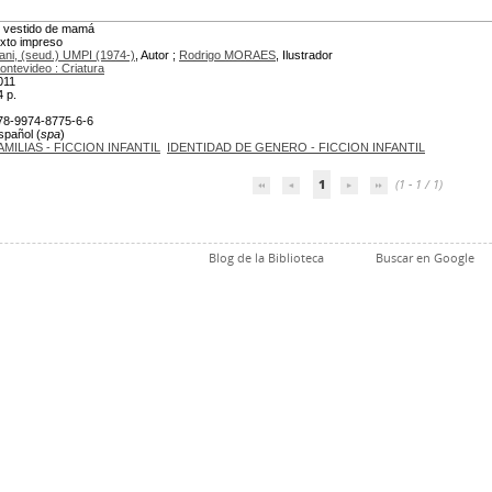
l vestido de mamá
exto impreso
ani, (seud.) UMPI (1974-)
, Autor ;
Rodrigo MORAES
, Ilustrador
ontevideo : Criatura
011
4 p.
78-9974-8775-6-6
spañol (
spa
)
AMILIAS - FICCION INFANTIL
IDENTIDAD DE GENERO - FICCION INFANTIL
1
(1 - 1 / 1)
Blog de la Biblioteca
Buscar en Google