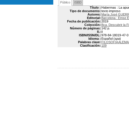
Público
ISBD
Título :
Habermas : La apue
Tipo de documento:
texto impreso
Autores:
María José GUER
Editorial:
Barcelona : Emse 
Fecha de publicación:
2019
Colección:
Bca. Descubrir la Fi
Número de páginas:
142 p.
Il.:
il
ISBN/ISSN/DL:
978-84-18019-47-0
Idioma :
Español (
spa
)
Palabras clave:
FILOSOFIA ALEM
Clasificación:
109