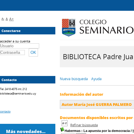
A-
A
A+
Conectarse
acceder a su cuenta
BIBLIOTECA Padre Juan 
Nueva búsqueda
Ayuda
Contacto
Tel. 2418 4075 int. 212
biblioteca@seminario.edu.uy
Información del autor
Autor María José GUERRA PALMERO
contacto
Documentos disponibles escritos por 
Refinar búsqueda
Más novedades...
Habermas
: La apuesta por la democracia
/