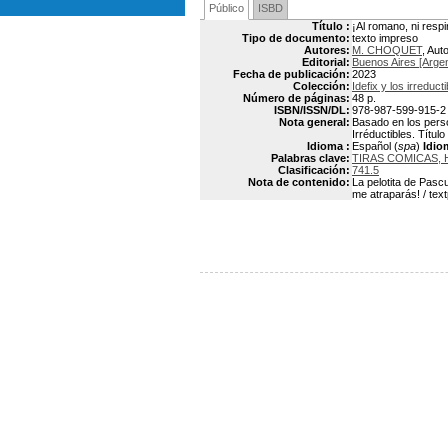
Público
ISBD
Título :
¡Al romano, ni respi
Tipo de documento:
texto impreso
Autores:
M. CHOQUET
, Aut
Editorial:
Buenos Aires [Argent
Fecha de publicación:
2023
Colección:
Idefix y los irreduct
Número de páginas:
48 p.
ISBN/ISSN/DL:
978-987-599-915-2
Nota general:
Basado en los person
Irréductibles. Título
Idioma :
Español (
spa
)
Idio
Palabras clave:
TIRAS COMICAS, 
Clasificación:
741.5
Nota de contenido:
La pelotita de Pascu
me atraparás! / tex