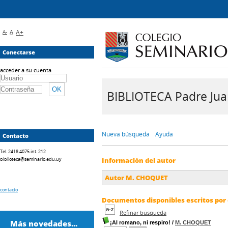
A-
A
A+
Conectarse
acceder a su cuenta
BIBLIOTECA Padre Juan 
Nueva búsqueda
Ayuda
Contacto
Tel. 2418 4075 int. 212
biblioteca@seminario.edu.uy
Información del autor
Autor M. CHOQUET
contacto
Documentos disponibles escritos por 
Refinar búsqueda
Más novedades...
¡Al romano, ni respiro!
/
M. CHOQUET