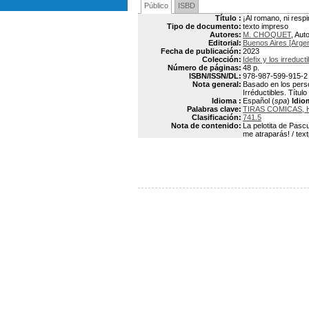
Público
ISBD
Título :
¡Al romano, ni respi
Tipo de documento:
texto impreso
Autores:
M. CHOQUET
, Aut
Editorial:
Buenos Aires [Argent
Fecha de publicación:
2023
Colección:
Idefix y los irreduct
Número de páginas:
48 p.
ISBN/ISSN/DL:
978-987-599-915-2
Nota general:
Basado en los person
Irréductibles. Título
Idioma :
Español (
spa
)
Idio
Palabras clave:
TIRAS COMICAS, 
Clasificación:
741.5
Nota de contenido:
La pelotita de Pascu
me atraparás! / tex