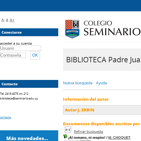
A-
A
A+
Conectarse
acceder a su cuenta
BIBLIOTECA Padre Juan 
Nueva búsqueda
Ayuda
Contacto
Tel. 2418 4075 int. 212
biblioteca@seminario.edu.uy
Información del autor
Autor J. ERBIN
contacto
Documentos disponibles escritos por 
Refinar búsqueda
Más novedades...
¡Al romano, ni respiro!
/
M. CHOQUET