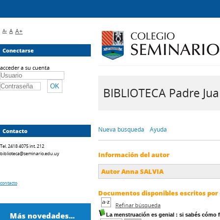
A-
A
A+
Conectarse
acceder a su cuenta
BIBLIOTECA Padre Juan 
Nueva búsqueda
Ayuda
Contacto
Tel. 2418 4075 int. 212
biblioteca@seminario.edu.uy
Información del autor
Autor Anna SALVIA
contacto
Documentos disponibles escritos por 
Refinar búsqueda
Más novedades...
La menstruación es genial
: si sabés cómo 