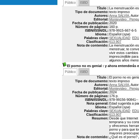
Público
ISBD
Título :
La menstruación es 
Tipo de documento:
texto impreso
Autores:
Anna SALVIA
, Autor
Editorial:
Montevideo : Peng
Fecha de publicación:
2020
Número de páginas:
160 p.
ISBN/ISSN/DL:
978-9915-667-6-5
Idioma :
Español (
spa
)
Palabras clave:
SEXUALIDAD
EDU
Clasificación:
613.907
Nota de contenido:
La menstruación es
menstruar, te conver
vivir estos cambios
imprescindible para
algunos años mens
El porno no es genial
: y ahora entenderás 
Público
ISBD
Título :
El porno no es geni
Tipo de documento:
texto impreso
Autores:
Anna SALVIA
, Autor
Editorial:
Montevideo : Peng
Fecha de publicación:
2024
Número de páginas:
176 p.
ISBN/ISSN/DL:
978-99156-90841--
Nota general:
Edad sugerida a par
Idioma :
Español (
spa
)
Palabras clave:
SEXUALIDAD
EDU
Clasificación:
613.907
Resumen:
Desde que Internet 
temprana y su consu
y ofrecemos herrami
porno y para que lo
mayores preocupac
Nota de contenido:
¿Qué es el porno? ¿