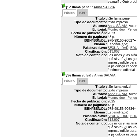
sexual? ¿Qué probl
¡Se llama pene!
/
Anna SALVIA
Público
ISBD
Título :
¡Se llama pene!
Tipo de documento:
texto impreso
Autores:
Anna SALVIA
, Autor
Editorial:
Montevideo : Peng
Fecha de publicación:
2023
Número de páginas:
48 p.
ISBN/ISSN/DL:
978-99156-90827--
Idioma :
Español (
spa
)
Palabras clave:
SEXUALIDAD
EDU
Clasificación:
613.907
Nota de contenido:
Los niños y las ni
qué sirve? ¿Los ga
imprescindible para
la psicóloga especia
fenómeno editorial 
¡Se llama vulva!
/
Anna SALVIA
Público
ISBD
Título :
¡Se llama vulva!
Tipo de documento:
texto impreso
Autores:
Anna SALVIA
, Autor
Editorial:
Montevideo : Peng
Fecha de publicación:
2025
Número de páginas:
48 p.
ISBN/ISSN/DL:
978-99156-90834--
Idioma :
Español (
spa
)
Palabras clave:
SEXUALIDAD
EDU
Clasificación:
613.907
Nota de contenido:
Los niños y las niñ
qué sirve? ¿Las va
imprescindible para
la psicóloga especia