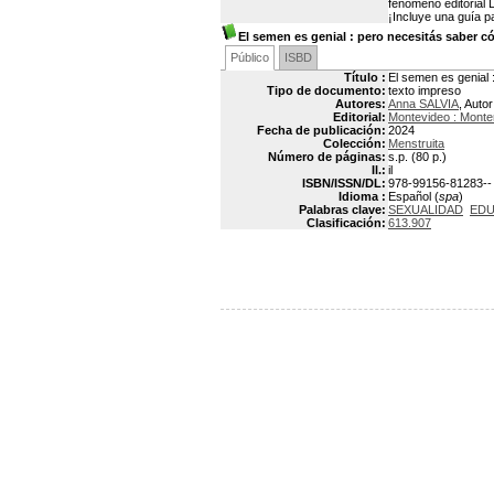
fenómeno editorial 
¡Incluye una guía p
El semen es genial
: pero necesitás saber 
Público
ISBD
Título :
El semen es genial 
Tipo de documento:
texto impreso
Autores:
Anna SALVIA
, Autor
Editorial:
Montevideo : Mont
Fecha de publicación:
2024
Colección:
Menstruita
Número de páginas:
s.p. (80 p.)
Il.:
il
ISBN/ISSN/DL:
978-99156-81283--
Idioma :
Español (
spa
)
Palabras clave:
SEXUALIDAD
EDU
Clasificación:
613.907