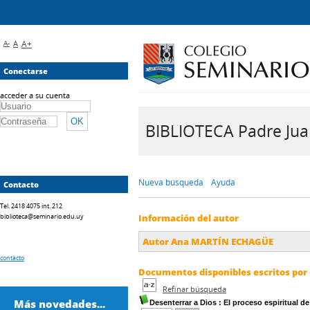
A-
A
A+
Conectarse
acceder a su cuenta
BIBLIOTECA Padre Juan 
Nueva búsqueda
Ayuda
Contacto
Tel. 2418 4075 int. 212
biblioteca@seminario.edu.uy
Información del autor
Autor Ana MARTÍN ECHAGÜE
contacto
Documentos disponibles escritos por 
Refinar búsqueda
Más novedades...
Desenterrar a Dios
: El proceso espiritual de