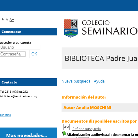
A-
A
A+
Conectarse
acceder a su cuenta
BIBLIOTECA Padre Juan 
Nueva búsqueda
Ayuda
Contacto
Tel. 2418 4075 int. 212
biblioteca@seminario.edu.uy
Información del autor
Autor Analía MOSCHINI
contacto
Documentos disponibles escritos por 
Refinar búsqueda
Más novedades...
Alfabetización audiovisual
: desmontar la m