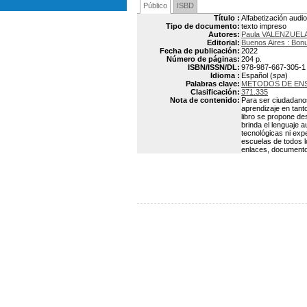
Público
ISBD
Título :
Alfabetización audi
Tipo de documento:
texto impreso
Autores:
Paula VALENZUEL
Editorial:
Buenos Aires : Bo
Fecha de publicación:
2022
Número de páginas:
204 p.
ISBN/ISSN/DL:
978-987-667-305-1
Idioma :
Español (
spa
)
Palabras clave:
METODOS DE EN
Clasificación:
371.335
Nota de contenido:
Para ser ciudadanos
aprendizaje en tanto
libro se propone de
brinda el lenguaje 
tecnológicas ni exp
escuelas de todos l
enlaces, documento