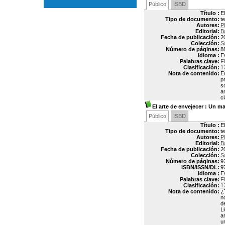
Público
ISBD
Título :
E
Tipo de documento:
t
Autores:
P
Editorial:
B
Fecha de publicación:
2
Colección:
S
Número de páginas:
8
Idioma :
E
Palabras clave:
F
Clasificación:
1
Nota de contenido:
E
p
s
a
c
El arte de envejecer
: Un man
Público
ISBD
Título :
E
Tipo de documento:
t
Autores:
P
Editorial:
B
Fecha de publicación:
2
Colección:
S
Número de páginas:
9
ISBN/ISSN/DL:
9
Idioma :
E
Palabras clave:
F
Clasificación:
1
Nota de contenido:
¿
n
d
L
a
u