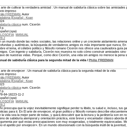
l arte de cultivar la verdadera amistad : Un manual de sabiduría clásica sobre las amistades
exto impreso
hilip FREEMAN
, Autor
adalona [España] : Koan
024
abiduría clásica
num. Cicerón
8 p.
spañol (
spa
)
ILOSOFIA
MANUAL
28.2
n un mundo donde las redes sociales, las relaciones online y un creciente aislamiento amen
rofundas y auténticas, la búsqueda de verdaderos amigos es más importante que nunca. En e
obre el tema, el célebre político y filósofo romano Cicerón nos ofrece una cautivadora guía p
migos. Con ingenio y sabiduría, Cicerón nos muestra no solo cómo construir amistades sino
lave de nuestras vidas. Porque, como dice Cicerón, una vida sin amigos no merece la pena s
ual de sabiduría clásica para la segunda mitad de la vida
/
Philip FREEMAN
l arte de envejecer : Un manual de sabiduría clásica para la segunda mitad de la vida
exto impreso
hilip FREEMAN
, Autor
adalona [España] : Koan
023
abiduría clásica
num. Cicerón
2 p.
78-84-18223-11-2
spañol (
spa
)
ILOSOFIA
MANUAL
28.2
Te preocupa que la vejez inevitablemente signifique perder tu libido, tu salud e, incluso, tus
oticias para ti. En El arte de envejecer, el gran político y filósofo romano describe elocuen
e la vida sea la mejor parte de todas, y quizá descubrir que la lectura y la jardinería son en
leno de sabiduría atemporal y orientación práctica, este breve y encantador clásico aborda 
rgumenta por qué estas preocupaciones son muy exageradas, o totalmente equivocadas. Monta
no el apetito por envejecer». En un mundo obsesionado con la búsqueda inútil de la juventu