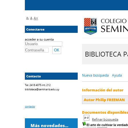
A-
A
A+
Conectarse
acceder a su cuenta
BIBLIOTECA Pa
Nueva búsqueda
Ayuda
Contacto
Tel. 2418 4075 int. 212
biblioteca@seminario.edu.uy
Información del autor
Autor Philip FREEMAN
contacto
Documentos disponibles 
Refinar búsqueda
Más novedades...
El arte de cultivar la verda