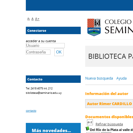
A-
A
A+
Conectarse
acceder a su cuenta
BIBLIOTECA Pa
Nueva búsqueda
Ayuda
Contacto
Tel. 2418 4075 int. 212
biblioteca@seminario.edu.uy
Información del autor
Autor Rimer CARDILLO
contacto
Documentos disponibles 
Refinar búsqueda
Más novedades...
Del Río de la Plata al valle 