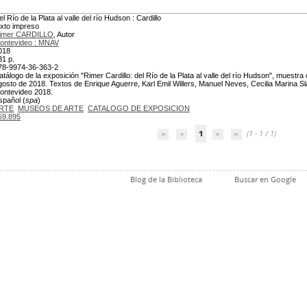
el Río de la Plata al valle del río Hudson : Cardillo
exto impreso
imer CARDILLO
, Autor
ontevideo : MNAV
018
31 p.
78-9974-36-363-2
atálogo de la exposición "Rimer Cardillo: del Río de la Plata al valle del río Hudson", muestra 
gosto de 2018. Textos de Enrique Aguerre, Karl Emil Willers, Manuel Neves, Cecilia Marina Sl
ontevideo 2018.
spañol (
spa
)
RTE
MUSEOS DE ARTE
CATALOGO DE EXPOSICION
59.895
1
(1 - 1 / 1)
Blog de la Biblioteca
Buscar en Google