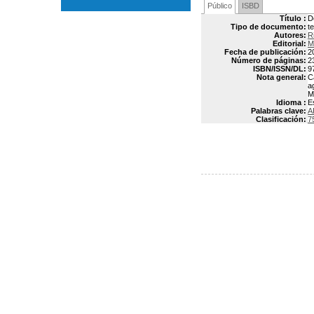
Público
ISBD
Título :
D
Tipo de documento:
t
Autores:
R
Editorial:
M
Fecha de publicación:
2
Número de páginas:
2
ISBN/ISSN/DL:
9
Nota general:
C
a
M
Idioma :
E
Palabras clave:
A
Clasificación:
7