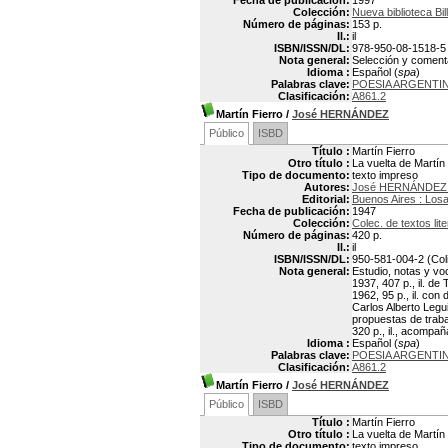
Fecha de publicación:
1997
Colección:
Nueva biblioteca Bil
Número de páginas:
153 p.
Il.:
il
ISBN/ISSN/DL:
978-950-08-1518-5
Nota general:
Selección y comenta
Idioma :
Español (
spa
)
Palabras clave:
POESIA ARGENTI
Clasificación:
A861.2
Martín Fierro
/
José HERNÁNDEZ
Público
ISBD
Título :
Martín Fierro
Otro título :
La vuelta de Martín
Tipo de documento:
texto impreso
Autores:
José HERNÁNDEZ 
Editorial:
Buenos Aires : Los
Fecha de publicación:
1947
Colección:
Colec. de textos lite
Número de páginas:
420 p.
Il.:
il
ISBN/ISSN/DL:
950-581-004-2 (Coli
Nota general:
Estudio, notas y voc
1937, 407 p., il. de
1962, 95 p., il. co
Carlos Alberto Legui
propuestas de trabaj
320 p., il., acompañ
Idioma :
Español (
spa
)
Palabras clave:
POESIA ARGENTI
Clasificación:
A861.2
Martín Fierro
/
José HERNÁNDEZ
Público
ISBD
Título :
Martín Fierro
Otro título :
La vuelta de Martín
Tipo de documento:
texto impreso