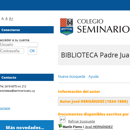
A-
A
A+
Conectarse
acceder a su cuenta
BIBLIOTECA Padre Juan 
Nueva búsqueda
Ayuda
Contacto
Tel. 2418 4075 int. 212
biblioteca@seminario.edu.uy
Información del autor
Autor José HERNÁNDEZ (1834-1886)
contacto
Documentos disponibles escritos por 
Refinar búsqueda
Más novedades...
Martín Fierro
/
José HERNÁNDEZ