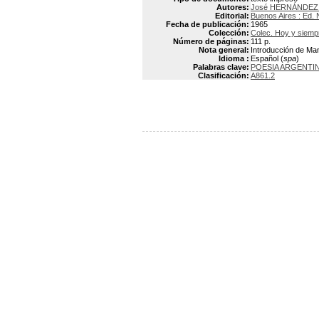
Autores:
José HERNÁNDEZ 
Editorial:
Buenos Aires : Ed. 
Fecha de publicación:
1965
Colección:
Colec. Hoy y siemp
Número de páginas:
111 p.
Nota general:
Introducción de Ma
Idioma :
Español (
spa
)
Palabras clave:
POESIA ARGENTI
Clasificación:
A861.2