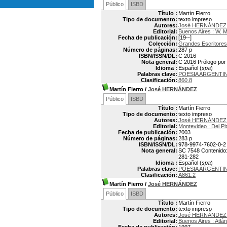
Público
ISBD
Título :
Martín Fierro
Tipo de documento:
texto impreso
Autores:
José HERNÁNDEZ 
Editorial:
Buenos Aires : W. 
Fecha de publicación:
[19--]
Colección:
Grandes Escritores
Número de páginas:
287 p
ISBN/ISSN/DL:
C 2016
Nota general:
C 2016 Prólogo por 
Idioma :
Español (
spa
)
Palabras clave:
POESIA ARGENTI
Clasificación:
860.8
Martín Fierro
/
José HERNÁNDEZ
Público
ISBD
Título :
Martín Fierro
Tipo de documento:
texto impreso
Autores:
José HERNÁNDEZ 
Editorial:
Montevideo : Del Pi
Fecha de publicación:
2003
Número de páginas:
283 p
ISBN/ISSN/DL:
978-9974-7602-0-2
Nota general:
SC 7548 Contenido: 
281-282
Idioma :
Español (
spa
)
Palabras clave:
POESIA ARGENTI
Clasificación:
A861.2
Martín Fierro
/
José HERNÁNDEZ
Público
ISBD
Título :
Martín Fierro
Tipo de documento:
texto impreso
Autores:
José HERNÁNDEZ 
Editorial:
Buenos Aires : Atlán