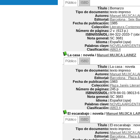
Público
ISBD
Título :
Bomarzo
Tipo de documento:
texto impreso
Autores:
Manuel MUJICA LA
Editorial:
Barcelona : Seix Ba
Fecha de publicación:
1985
Colección:
Literatura Contemp
Número de páginas:
2 v. (613 p.)
ISBN/ISSN/DL:
84-322-2033-7 (obr
Nota general:
SC 3681
Idioma :
Español (
spa
)
Palabras clave:
NOVELA ARGENTI
Clasificación:
A863.4
La casa
: novela
/
Manuel MUJICA LAINEZ
Público
ISBD
Título :
La casa : novela
Tipo de documento:
texto impreso
Autores:
Manuel MUJICA LA
Editorial:
Barcelona : Plaza 
Fecha de publicación:
1983
Colección:
Plaza Janés Literar
Número de páginas:
245 p
ISBN/ISSN/DL:
978-84-01-38013-6
Nota general:
SC 3683
Idioma :
Español (
spa
)
Palabras clave:
NOVELA ARGENTI
Clasificación:
A863.4
El escarabajo
: novela
/
Manuel MUJICA LAI
Público
ISBD
Título :
El escarabajo : nov
Tipo de documento:
texto impreso
Autores:
Manuel MUJICA LA
Editorial:
Barcelona : Plaza 