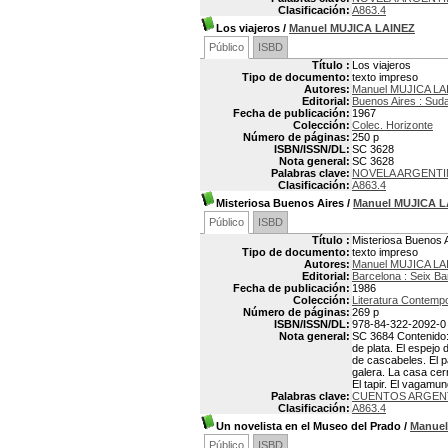
Clasificación:
A863.4
Los viajeros
/
Manuel MUJICA LAINEZ
Público
ISBD
Título :
Los viajeros
Tipo de documento:
texto impreso
Autores:
Manuel MUJICA LA
Editorial:
Buenos Aires : Sud
Fecha de publicación:
1967
Colección:
Colec. Horizonte
Número de páginas:
250 p
ISBN/ISSN/DL:
SC 3628
Nota general:
SC 3628
Palabras clave:
NOVELA ARGENTI
Clasificación:
A863.4
Misteriosa Buenos Aires
/
Manuel MUJICA L
Público
ISBD
Título :
Misteriosa Buenos 
Tipo de documento:
texto impreso
Autores:
Manuel MUJICA LA
Editorial:
Barcelona : Seix Ba
Fecha de publicación:
1986
Colección:
Literatura Contemp
Número de páginas:
269 p
ISBN/ISSN/DL:
978-84-322-2092-0
Nota general:
SC 3684 Contenido: 
de plata. El espejo
de cascabeles. El pa
galera. La casa cer
El tapir. El vagamu
Palabras clave:
CUENTOS ARGEN
Clasificación:
A863.4
Un novelista en el Museo del Prado
/
Manuel
Público
ISBD