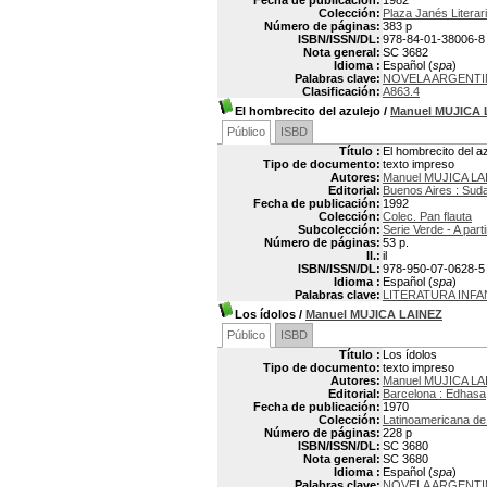
Fecha de publicación:
1982
Colección:
Plaza Janés Literar
Número de páginas:
383 p
ISBN/ISSN/DL:
978-84-01-38006-8
Nota general:
SC 3682
Idioma :
Español (
spa
)
Palabras clave:
NOVELA ARGENTI
Clasificación:
A863.4
El hombrecito del azulejo
/
Manuel MUJICA 
Público
ISBD
Título :
El hombrecito del az
Tipo de documento:
texto impreso
Autores:
Manuel MUJICA LA
Editorial:
Buenos Aires : Sud
Fecha de publicación:
1992
Colección:
Colec. Pan flauta
Subcolección:
Serie Verde - A part
Número de páginas:
53 p.
Il.:
il
ISBN/ISSN/DL:
978-950-07-0628-5
Idioma :
Español (
spa
)
Palabras clave:
LITERATURA INFA
Los ídolos
/
Manuel MUJICA LAINEZ
Público
ISBD
Título :
Los ídolos
Tipo de documento:
texto impreso
Autores:
Manuel MUJICA LA
Editorial:
Barcelona : Edhasa
Fecha de publicación:
1970
Colección:
Latinoamericana de 
Número de páginas:
228 p
ISBN/ISSN/DL:
SC 3680
Nota general:
SC 3680
Idioma :
Español (
spa
)
Palabras clave:
NOVELA ARGENTI