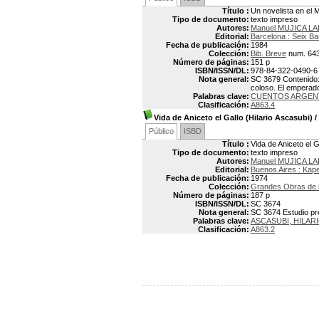
Título :
Un novelista en el 
Tipo de documento:
texto impreso
Autores:
Manuel MUJICA LA
Editorial:
Barcelona : Seix Ba
Fecha de publicación:
1984
Colección:
Bib. Breve
num. 64
Número de páginas:
151 p
ISBN/ISSN/DL:
978-84-322-0490-6
Nota general:
SC 3679 Contenido: 
coloso. El emperad
Palabras clave:
CUENTOS ARGEN
Clasificación:
A863.4
Vida de Aniceto el Gallo (Hilario Ascasubi)
/
Público
ISBD
Título :
Vida de Aniceto el G
Tipo de documento:
texto impreso
Autores:
Manuel MUJICA LA
Editorial:
Buenos Aires : Kap
Fecha de publicación:
1974
Colección:
Grandes Obras de la
Número de páginas:
187 p
ISBN/ISSN/DL:
SC 3674
Nota general:
SC 3674 Estudio pre
Palabras clave:
ASCASUBI, HILAR
Clasificación:
A863.2