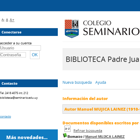
A-
A
A+
Conectarse
acceder a su cuenta
BIBLIOTECA Padre Juan 
Nueva búsqueda
Ayuda
Contacto
Tel. 2418 4075 int. 212
biblioteca@seminario.edu.uy
Información del autor
Autor Manuel MUJICA LAINEZ (1910-
contacto
Documentos disponibles escritos por 
Refinar búsqueda
Más novedades...
Bomarzo
/
Manuel MUJICA LAINEZ