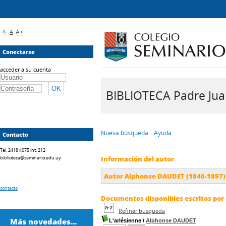
A-
A
A+
Conectarse
acceder a su cuenta
BIBLIOTECA Padre Juan 
Nueva búsqueda
Ayuda
Contacto
Tel. 2418 4075 int. 212
biblioteca@seminario.edu.uy
Información del autor
Autor Alphonse DAUDET (1840-1897)
contacto
Documentos disponibles escritos por 
Refinar búsqueda
Más novedades...
L'arlésienne
/
Alphonse DAUDET