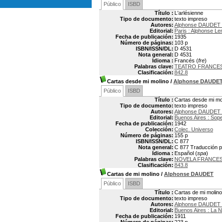
Público
ISBD
Título :
L'arlésienne
Tipo de documento:
texto impreso
Autores:
Alphonse DAUDET 
Editorial:
Paris : Alphonse L
Fecha de publicación:
1935
Número de páginas:
103 p
ISBN/ISSN/DL:
D 4531
Nota general:
D 4531
Idioma :
Francés (
fre
)
Palabras clave:
TEATRO FRANCE
Clasificación:
842.8
Cartas desde mi molino
/
Alphonse DAUDE
Público
ISBD
Título :
Cartas desde mi mo
Tipo de documento:
texto impreso
Autores:
Alphonse DAUDET 
Editorial:
Buenos Aires : Sop
Fecha de publicación:
1942
Colección:
Colec. Universo
Número de páginas:
155 p
ISBN/ISSN/DL:
C 877
Nota general:
C 877 Traducción po
Idioma :
Español (
spa
)
Palabras clave:
NOVELA FRANCE
Clasificación:
843.8
Cartas de mi molino
/
Alphonse DAUDET
Público
ISBD
Título :
Cartas de mi molino
Tipo de documento:
texto impreso
Autores:
Alphonse DAUDET 
Editorial:
Buenos Aires : La 
Fecha de publicación:
1911