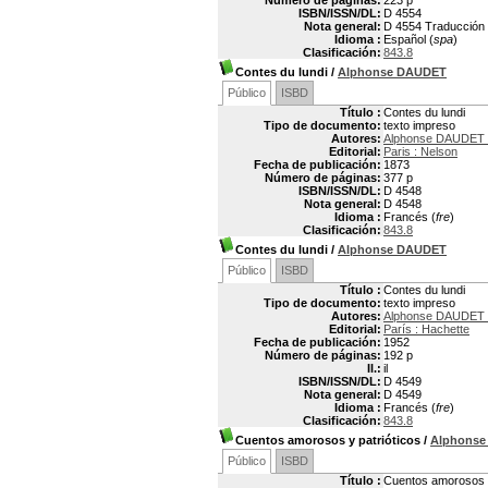
Número de páginas:
223 p
ISBN/ISSN/DL:
D 4554
Nota general:
D 4554 Traducción
Idioma :
Español (
spa
)
Clasificación:
843.8
Contes du lundi
/
Alphonse DAUDET
Público
ISBD
Título :
Contes du lundi
Tipo de documento:
texto impreso
Autores:
Alphonse DAUDET 
Editorial:
Paris : Nelson
Fecha de publicación:
1873
Número de páginas:
377 p
ISBN/ISSN/DL:
D 4548
Nota general:
D 4548
Idioma :
Francés (
fre
)
Clasificación:
843.8
Contes du lundi
/
Alphonse DAUDET
Público
ISBD
Título :
Contes du lundi
Tipo de documento:
texto impreso
Autores:
Alphonse DAUDET 
Editorial:
París : Hachette
Fecha de publicación:
1952
Número de páginas:
192 p
Il.:
il
ISBN/ISSN/DL:
D 4549
Nota general:
D 4549
Idioma :
Francés (
fre
)
Clasificación:
843.8
Cuentos amorosos y patrióticos
/
Alphons
Público
ISBD
Título :
Cuentos amorosos y