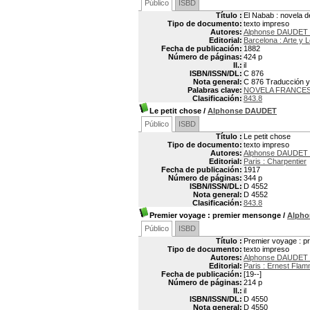
Público
ISBD
Título :
El Nabab : novela 
Tipo de documento:
texto impreso
Autores:
Alphonse DAUDET 
Editorial:
Barcelona : Arte y L
Fecha de publicación:
1882
Número de páginas:
424 p
Il.:
il
ISBN/ISSN/DL:
C 876
Nota general:
C 876 Traducción y
Palabras clave:
NOVELA FRANCE
Clasificación:
843.8
Le petit chose
/
Alphonse DAUDET
Público
ISBD
Título :
Le petit chose
Tipo de documento:
texto impreso
Autores:
Alphonse DAUDET 
Editorial:
Paris : Charpentier
Fecha de publicación:
1917
Número de páginas:
344 p
ISBN/ISSN/DL:
D 4552
Nota general:
D 4552
Clasificación:
843.8
Premier voyage
: premier mensonge
/
Alph
Público
ISBD
Título :
Premier voyage : 
Tipo de documento:
texto impreso
Autores:
Alphonse DAUDET 
Editorial:
Paris : Ernest Flam
Fecha de publicación:
[19--]
Número de páginas:
214 p
Il.:
il
ISBN/ISSN/DL:
D 4550
Nota general:
D 4550