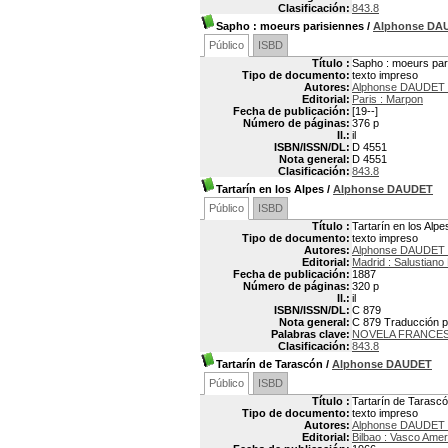
Clasificación:
843.8
Sapho
: moeurs parisiennes
/
Alphonse DA
Público
ISBD
Título :
Sapho : moeurs par
Tipo de documento:
texto impreso
Autores:
Alphonse DAUDET 
Editorial:
Paris : Marpon
Fecha de publicación:
[19--]
Número de páginas:
376 p
Il.:
il
ISBN/ISSN/DL:
D 4551
Nota general:
D 4551
Clasificación:
843.8
Tartarín en los Alpes
/
Alphonse DAUDET
Público
ISBD
Título :
Tartarín en los Alpe
Tipo de documento:
texto impreso
Autores:
Alphonse DAUDET 
Editorial:
Madrid : Salustiano
Fecha de publicación:
1887
Número de páginas:
320 p
Il.:
il
ISBN/ISSN/DL:
C 879
Nota general:
C 879 Traducción p
Palabras clave:
NOVELA FRANCE
Clasificación:
843.8
Tartarín de Tarascón
/
Alphonse DAUDET
Público
ISBD
Título :
Tartarín de Tarasc
Tipo de documento:
texto impreso
Autores:
Alphonse DAUDET 
Editorial:
Bilbao : Vasco Ame