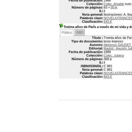
Fecha de publicación:
1966
Colección:
Colec. Amable
num.
Número de páginas:
63 + [1] p.
Il.:
il
Nota general:
Ilustraciones: A. Iba
Palabras clave:
NOVELA FRANCES
Clasificación:
843.8
Treinta años de París a través de mi vida y d
Público
ISBD
Título :
Treinta años de Parí
Tipo de documento:
texto impreso
Autores:
Alphonse DAUDET 
Editorial:
Madrid : Agustín Ju
Fecha de publicación:
1889
Colección:
Colec. Jubera
Número de páginas:
368 p
Il.:
il
ISBN/ISSN/DL:
C 881
Nota general:
C 881
Palabras clave:
NOVELA FRANCE
Clasificación:
843.8