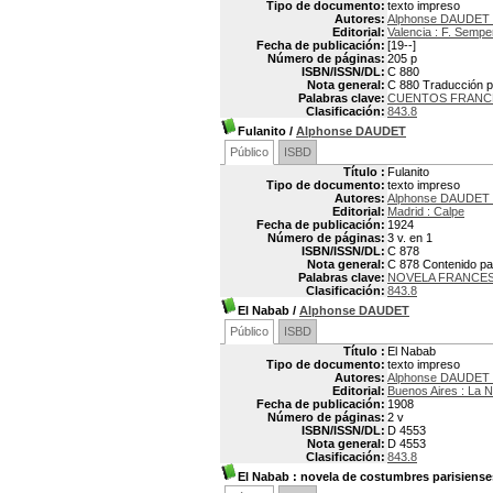
Tipo de documento:
texto impreso
Autores:
Alphonse DAUDET 
Editorial:
Valencia : F. Sempe
Fecha de publicación:
[19--]
Número de páginas:
205 p
ISBN/ISSN/DL:
C 880
Nota general:
C 880 Traducción p
Palabras clave:
CUENTOS FRANC
Clasificación:
843.8
Fulanito
/
Alphonse DAUDET
Público
ISBD
Título :
Fulanito
Tipo de documento:
texto impreso
Autores:
Alphonse DAUDET 
Editorial:
Madrid : Calpe
Fecha de publicación:
1924
Número de páginas:
3 v. en 1
ISBN/ISSN/DL:
C 878
Nota general:
C 878 Contenido par
Palabras clave:
NOVELA FRANCE
Clasificación:
843.8
El Nabab
/
Alphonse DAUDET
Público
ISBD
Título :
El Nabab
Tipo de documento:
texto impreso
Autores:
Alphonse DAUDET 
Editorial:
Buenos Aires : La 
Fecha de publicación:
1908
Número de páginas:
2 v
ISBN/ISSN/DL:
D 4553
Nota general:
D 4553
Clasificación:
843.8
El Nabab
: novela de costumbres parisiense