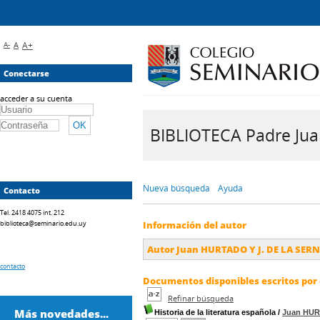
A-
A
A+
Conectarse
acceder a su cuenta
BIBLIOTECA Padre Juan 
Nueva búsqueda
Ayuda
Contacto
Tel. 2418 4075 int. 212
biblioteca@seminario.edu.uy
Información del autor
Autor Juan HURTADO Y J. DE LA SER
contacto
Documentos disponibles escritos por 
Refinar búsqueda
Más novedades...
Historia de la literatura española
/
Juan HUR