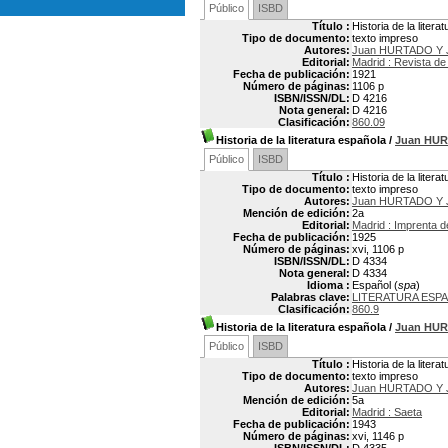
Público
ISBD
Título :
Historia de la litera
Tipo de documento:
texto impreso
Autores:
Juan HURTADO Y 
Editorial:
Madrid : Revista de
Fecha de publicación:
1921
Número de páginas:
1106 p
ISBN/ISSN/DL:
D 4216
Nota general:
D 4216
Clasificación:
860.09
Historia de la literatura española
/
Juan HUR
Público
ISBD
Título :
Historia de la litera
Tipo de documento:
texto impreso
Autores:
Juan HURTADO Y 
Mención de edición:
2a
Editorial:
Madrid : Imprenta d
Fecha de publicación:
1925
Número de páginas:
xvi, 1106 p
ISBN/ISSN/DL:
D 4334
Nota general:
D 4334
Idioma :
Español (
spa
)
Palabras clave:
LITERATURA ESPA
Clasificación:
860.9
Historia de la literatura española
/
Juan HUR
Público
ISBD
Título :
Historia de la litera
Tipo de documento:
texto impreso
Autores:
Juan HURTADO Y 
Mención de edición:
5a
Editorial:
Madrid : Saeta
Fecha de publicación:
1943
Número de páginas:
xvi, 1146 p