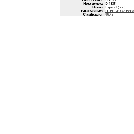
ISBN/ISSN/DL:
D 4335
Nota general:
D 4335
Idioma :
Español (
spa
)
Palabras clave:
LITERATURA ESPA
Clasificación:
860.9