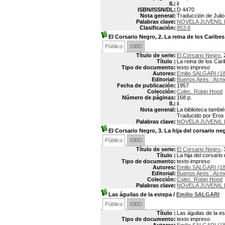
Il.:
il
ISBN/ISSN/DL:
D 4470
Nota general:
Traducción de Julio 
Palabras clave:
NOVELA JUVENIL 
Clasificación:
853.8
El Corsario Negro, 2. La reina de los Caribes
Público
ISBD
Título de serie:
El Corsario Negro
, 
Título :
La reina de los Car
Tipo de documento:
texto impreso
Autores:
Emilio SALGARI (1
Editorial:
Buenos Aires : Acm
Fecha de publicación:
1957
Colección:
Colec. Robin Hood
Número de páginas:
168 p.
Il.:
il.
Nota general:
La biblioteca tambié
Traducido por Eros N
Palabras clave:
NOVELA JUVENIL 
El Corsario Negro, 3. La hija del corsario ne
Público
ISBD
Título de serie:
El Corsario Negro
, 
Título :
La hija del corsario
Tipo de documento:
texto impreso
Autores:
Emilio SALGARI (1
Editorial:
Buenos Aires : Acm
Colección:
Colec. Robin Hood
Palabras clave:
NOVELA JUVENIL 
Las águilas de la estepa
/
Emilio SALGARI
Público
ISBD
Título :
Las águilas de la e
Tipo de documento:
texto impreso