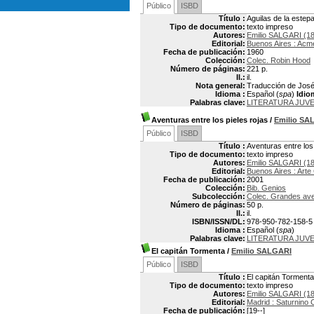
Público
ISBD
Título :
Aguilas de la estep
Tipo de documento:
texto impreso
Autores:
Emilio SALGARI (1
Editorial:
Buenos Aires : Acm
Fecha de publicación:
1960
Colección:
Colec. Robin Hood
Número de páginas:
221 p.
Il.:
il.
Nota general:
Traducción de José G
Idioma :
Español (
spa
)
Idio
Palabras clave:
LITERATURA JUVE
Aventuras entre los pieles rojas
/
Emilio SA
Público
ISBD
Título :
Aventuras entre los 
Tipo de documento:
texto impreso
Autores:
Emilio SALGARI (1
Editorial:
Buenos Aires : Arte 
Fecha de publicación:
2001
Colección:
Bib. Genios
Subcolección:
Colec. Grandes av
Número de páginas:
50 p.
Il.:
il.
ISBN/ISSN/DL:
978-950-782-158-5
Idioma :
Español (
spa
)
Palabras clave:
LITERATURA JUVE
El capitán Tormenta
/
Emilio SALGARI
Público
ISBD
Título :
El capitán Tormenta
Tipo de documento:
texto impreso
Autores:
Emilio SALGARI (1
Editorial:
Madrid : Saturnino C
Fecha de publicación:
[19--]