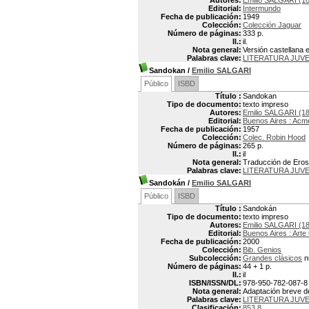
Autores:
Emilio SALGARI (1
Editorial:
Intermundo
Fecha de publicación:
1949
Colección:
Colección Jaguar
Número de páginas:
333 p.
Il.:
il.
Nota general:
Versión castellana e
Palabras clave:
LITERATURA JUVE
Sandokan
/
Emilio SALGARI
Público
ISBD
Título :
Sandokan
Tipo de documento:
texto impreso
Autores:
Emilio SALGARI (1
Editorial:
Buenos Aires : Acm
Fecha de publicación:
1957
Colección:
Colec. Robin Hood
Número de páginas:
265 p.
Il.:
il
Nota general:
Traducción de Eros Ni
Palabras clave:
LITERATURA JUVE
Sandokán
/
Emilio SALGARI
Público
ISBD
Título :
Sandokán
Tipo de documento:
texto impreso
Autores:
Emilio SALGARI (1
Editorial:
Buenos Aires : Arte 
Fecha de publicación:
2000
Colección:
Bib. Genios
Subcolección:
Grandes clásicos
n
Número de páginas:
44 + 1 p.
Il.:
il
ISBN/ISSN/DL:
978-950-782-087-8
Nota general:
Adaptación breve del
Palabras clave:
LITERATURA JUVE
Clasificación:
853.8