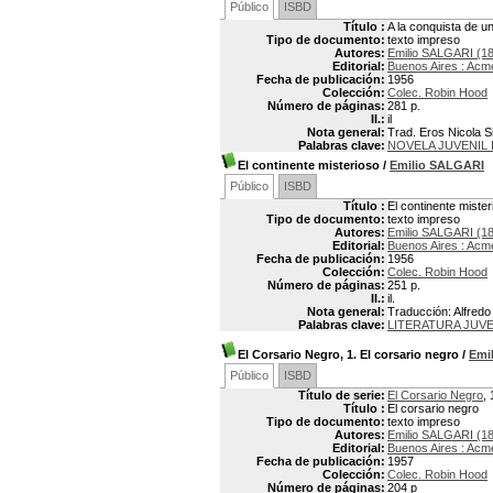
Público
ISBD
Título :
A la conquista de u
Tipo de documento:
texto impreso
Autores:
Emilio SALGARI (1
Editorial:
Buenos Aires : Acm
Fecha de publicación:
1956
Colección:
Colec. Robin Hood
Número de páginas:
281 p.
Il.:
il
Nota general:
Trad. Eros Nicola Sir
Palabras clave:
NOVELA JUVENIL 
El continente misterioso
/
Emilio SALGARI
Público
ISBD
Título :
El continente mister
Tipo de documento:
texto impreso
Autores:
Emilio SALGARI (1
Editorial:
Buenos Aires : Acm
Fecha de publicación:
1956
Colección:
Colec. Robin Hood
Número de páginas:
251 p.
Il.:
il.
Nota general:
Traducción: Alfredo J
Palabras clave:
LITERATURA JUVE
El Corsario Negro, 1. El corsario negro
/
Emi
Público
ISBD
Título de serie:
El Corsario Negro
, 
Título :
El corsario negro
Tipo de documento:
texto impreso
Autores:
Emilio SALGARI (1
Editorial:
Buenos Aires : Acm
Fecha de publicación:
1957
Colección:
Colec. Robin Hood
Número de páginas:
204 p