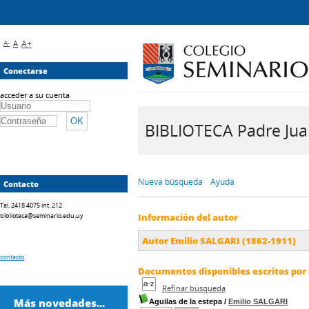
A-
A
A+
Conectarse
acceder a su cuenta
BIBLIOTECA Padre Juan 
Nueva búsqueda
Ayuda
Contacto
Tel. 2418 4075 int. 212
biblioteca@seminario.edu.uy
Información del autor
Autor Emilio SALGARI (1862-1911)
contacto
Documentos disponibles escritos por 
Refinar búsqueda
Más novedades...
Aguilas de la estepa
/
Emilio SALGARI