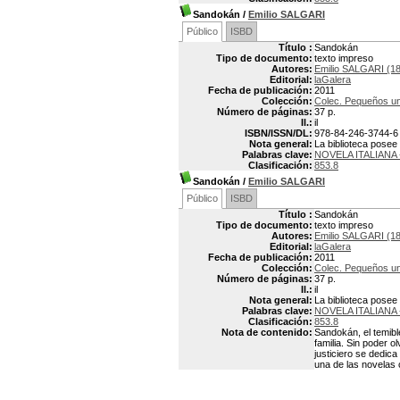
Sandokán
/
Emilio SALGARI
Público
ISBD
Título :
Sandokán
Tipo de documento:
texto impreso
Autores:
Emilio SALGARI (1
Editorial:
laGalera
Fecha de publicación:
2011
Colección:
Colec. Pequeños un
Número de páginas:
37 p.
Il.:
il
ISBN/ISSN/DL:
978-84-246-3744-6
Nota general:
La biblioteca posee
Palabras clave:
NOVELA ITALIANA
Clasificación:
853.8
Sandokán
/
Emilio SALGARI
Público
ISBD
Título :
Sandokán
Tipo de documento:
texto impreso
Autores:
Emilio SALGARI (1
Editorial:
laGalera
Fecha de publicación:
2011
Colección:
Colec. Pequeños un
Número de páginas:
37 p.
Il.:
il
Nota general:
La biblioteca posee
Palabras clave:
NOVELA ITALIANA
Clasificación:
853.8
Nota de contenido:
Sandokán, el temibl
familia. Sin poder 
justiciero se dedic
una de las novelas 