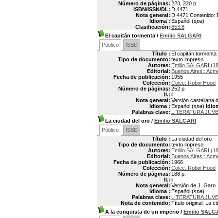
Número de páginas:
223, 220 p
ISBN/ISSN/DL:
D 4471
Nota general:
D 4471 Contenido: E
Idioma :
Español (
spa
)
Clasificación:
853.8
El capitán tormenta
/
Emilio SALGARI
Público
ISBD
Título :
El capitán tormenta
Tipo de documento:
texto impreso
Autores:
Emilio SALGARI (1
Editorial:
Buenos Aires : Acm
Fecha de publicación:
1955
Colección:
Colec. Robin Hood
Número de páginas:
252 p.
Il.:
il.
Nota general:
Versión castellana d
Idioma :
Español (
spa
)
Idio
Palabras clave:
LITERATURA JUVE
La ciudad del oro
/
Emilio SALGARI
Público
ISBD
Título :
La ciudad del oro
Tipo de documento:
texto impreso
Autores:
Emilio SALGARI (1
Editorial:
Buenos Aires : Acm
Fecha de publicación:
1966
Colección:
Colec. Robin Hood
Número de páginas:
188 p.
Il.:
il.
Nota general:
Versión de J. Garo
Idioma :
Español (
spa
)
Palabras clave:
LITERATURA JUVE
Nota de contenido:
Tìtulo original: La ci
A la conquista de un imperio
/
Emilio SALG