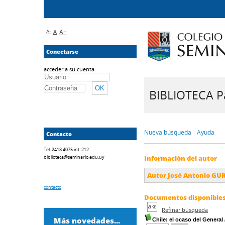
A-
A
A+
Conectarse
acceder a su cuenta
BIBLIOTECA Pa
Nueva búsqueda
Ayuda
Contacto
Tel. 2418 4075 int. 212
biblioteca@seminario.edu.uy
Información del autor
Autor José Antonio G
contacto
Documentos disponibles 
Refinar búsqueda
Más novedades...
Chile: el ocaso del General