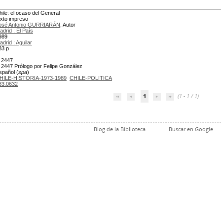
hile: el ocaso del General
exto impreso
osé Antonio GURRIARÁN
, Autor
adrid : El País
989
adrid : Aguilar
83 p
 2447
 2447 Prólogo por Felipe González
spañol (
spa
)
HILE-HISTORIA-1973-1989
CHILE-POLITICA
83.0632
1
(1 - 1 / 1)
Blog de la Biblioteca
Buscar en Google