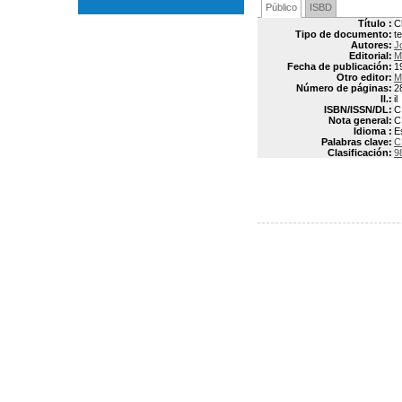
Público
ISBD
Título :
C
Tipo de documento:
t
Autores:
J
Editorial:
M
Fecha de publicación:
1
Otro editor:
M
Número de páginas:
2
Il.:
il
ISBN/ISSN/DL:
C
Nota general:
C
Idioma :
E
Palabras clave:
C
Clasificación:
9