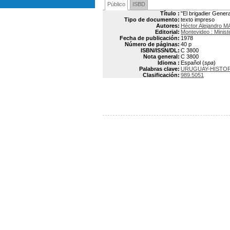
Público
ISBD
Título :
"El brigadier Gener
Tipo de documento:
texto impreso
Autores:
Héctor Alejandro
Editorial:
Montevideo : Minist
Fecha de publicación:
1978
Número de páginas:
40 p
ISBN/ISSN/DL:
C 3800
Nota general:
C 3800
Idioma :
Español (
spa
)
Palabras clave:
URUGUAY-HISTORI
Clasificación:
989.5051