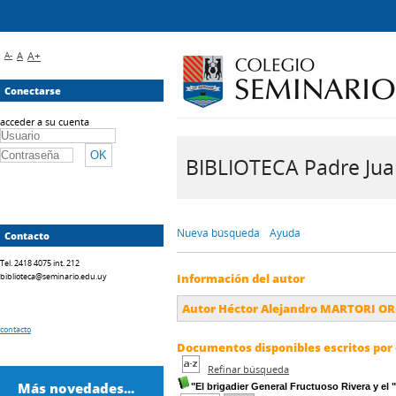
A-
A
A+
Conectarse
acceder a su cuenta
BIBLIOTECA Padre Juan 
Nueva búsqueda
Ayuda
Contacto
Tel. 2418 4075 int. 212
biblioteca@seminario.edu.uy
Información del autor
Autor Héctor Alejandro MARTORI O
contacto
Documentos disponibles escritos por 
Refinar búsqueda
Más novedades...
"El brigadier General Fructuoso Rivera y el