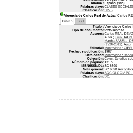
Idioma :
Español (
spa
)
Palabras clave:
CLASES SOCIALE
Clasificación:
305.5
Vigencia de Carlos Real de Azúa
/
Carlos R
Público
ISBD
Título :
Vigencia de Carlos
Tipo de documento:
texto impreso
Autores:
Carlos REAL DE AZ
Autor ;
Tulio HALP
Martha SABELLI 
(1926-2012)
, Autor 
Editorial:
Montevideo : CIES
Fecha de publicación:
1987
Otro editor:
Montevideo : Banda
Colección:
Colec. Estudios so
Número de páginas:
131 p
ISBN/ISSN/DL:
SC 6690
Nota general:
SC 6690 Recopilació
Palabras clave:
SOCIOLOGIA POL
Clasificación:
301