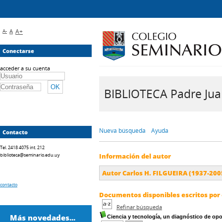
A-
A
A+
Conectarse
acceder a su cuenta
BIBLIOTECA Padre Juan 
Nueva búsqueda
Ayuda
Contacto
Tel. 2418 4075 int. 212
biblioteca@seminario.edu.uy
Información del autor
Autor Carlos H. FILGUEIRA (1937-200
contacto
Documentos disponibles escritos por 
Refinar búsqueda
Más novedades...
Ciencia y tecnología, un diagnóstico de op