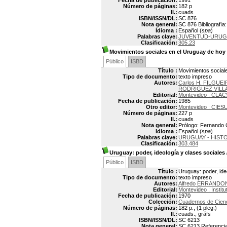
Fecha de publicación:
1991
Número de páginas:
182 p
Il.:
cuads
ISBN/ISSN/DL:
SC 876
Nota general:
SC 876 Bibliografía
Idioma :
Español (
spa
)
Palabras clave:
JUVENTUD-URUG
Clasificación:
305.23
Movimientos sociales en el Uruguay de hoy
Público
ISBD
Título :
Movimientos social
Tipo de documento:
texto impreso
Autores:
Carlos H. FILGUEI
RODRIGUEZ VILL
Editorial:
Montevideo : CLA
Fecha de publicación:
1985
Otro editor:
Montevideo : CIES
Número de páginas:
227 p
Il.:
cuads
Nota general:
Prólogo: Fernando C
Idioma :
Español (
spa
)
Palabras clave:
URUGUAY - HISTOR
Clasificación:
303.484
Uruguay: poder, ideología y clases sociales
Público
ISBD
Título :
Uruguay: poder, ide
Tipo de documento:
texto impreso
Autores:
Alfredo ERRANDON
Editorial:
Montevideo : Instit
Fecha de publicación:
1970
Colección:
Cuadernos de Cienc
Número de páginas:
182 p., (1 pleg.)
Il.:
cuads., gráfs
ISBN/ISSN/DL:
SC 6213
Nota general:
SC 6213 Referencias 