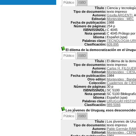
Público
ISBD
Título :
Ciencia y tecnologí
Tipo de documento:
texto impreso
Autores:
Gisella ARGENTI
, 
Editorial:
Montevideo : MEC
Fecha de publicación:
1988
Número de páginas:
254 p
ISBN/ISSN/DL:
C 4045
Nota general:
C 4045 Prólogo por
Idioma :
Español (
spa
)
Palabras clave:
TECNOLOGIA-UR
Clasificación:
609.895
El dilema de la democratización en el Urug
Público
ISBD
Título :
El dilema de la dem
Tipo de documento:
texto impreso
Autores:
Carlos H. FILGUEI
Editorial:
Montevideo : CIES
Fecha de publicación:
1984
Otro editor:
Montevideo : Banda
Colección:
Cuadernos de CIE
Número de páginas:
30 p
ISBN/ISSN/DL:
SC 5100
Nota general:
SC 5100 Bibliografía
Idioma :
Español (
spa
)
Palabras clave:
URUGUAY-HISTORI
Clasificación:
989.5066
Los jóvenes de Uruguay, esos desconocido
Público
ISBD
Título :
Los jóvenes de Urug
Tipo de documento:
texto impreso
Autores:
Pablo Germán RAM
Editorial:
Montevideo : CEPA