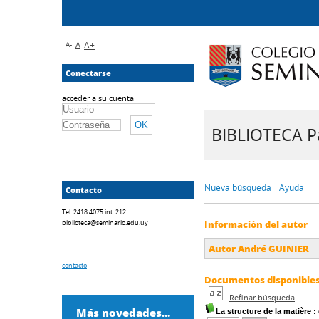
A-
A
A+
Conectarse
acceder a su cuenta
BIBLIOTECA Pa
Nueva búsqueda
Ayuda
Contacto
Tel. 2418 4075 int. 212
biblioteca@seminario.edu.uy
Información del autor
Autor André GUINIER
contacto
Documentos disponibles 
Refinar búsqueda
Más novedades...
La structure de la matière
: 