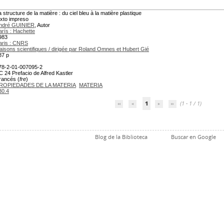
a structure de la matière : du ciel bleu à la matière plastique
exto impreso
ndré GUINIER
, Autor
arís : Hachette
983
aris : CNRS
iaisons scientifiques / dirigée par Roland Omnes et Hubert Gié
87 p
78-2-01-007095-2
C 24 Prefacio de Alfred Kastler
rancés (
fre
)
ROPIEDADES DE LA MATERIA
MATERIA
30.4
1
(1 - 1 / 1)
Blog de la Biblioteca
Buscar en Google