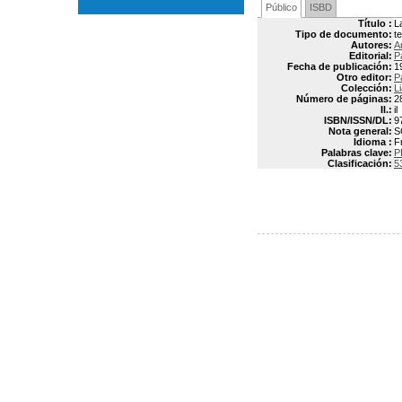
Público
ISBD
Título :
L
Tipo de documento:
t
Autores:
A
Editorial:
P
Fecha de publicación:
1
Otro editor:
P
Colección:
L
Número de páginas:
2
Il.:
il
ISBN/ISSN/DL:
9
Nota general:
S
Idioma :
F
Palabras clave:
P
Clasificación:
5