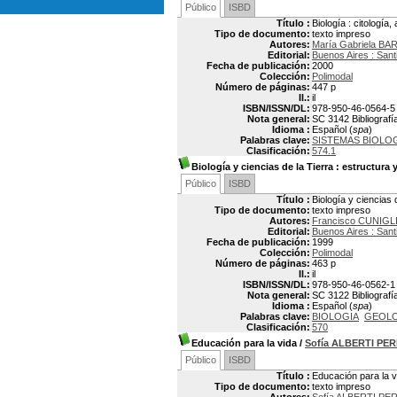
Público
ISBD
Título :
Biología : citología
Tipo de documento:
texto impreso
Autores:
María Gabriela BA
Editorial:
Buenos Aires : Santi
Fecha de publicación:
2000
Colección:
Polimodal
Número de páginas:
447 p
Il.:
il
ISBN/ISSN/DL:
978-950-46-0564-5
Nota general:
SC 3142 Bibliografía
Idioma :
Español (
spa
)
Palabras clave:
SISTEMAS BIOLO
Clasificación:
574.1
Biología y ciencias de la Tierra
: estructura 
Público
ISBD
Título :
Biología y ciencias 
Tipo de documento:
texto impreso
Autores:
Francisco CUNIGL
Editorial:
Buenos Aires : Santi
Fecha de publicación:
1999
Colección:
Polimodal
Número de páginas:
463 p
Il.:
il
ISBN/ISSN/DL:
978-950-46-0562-1
Nota general:
SC 3122 Bibliografía
Idioma :
Español (
spa
)
Palabras clave:
BIOLOGIA
GEOLO
Clasificación:
570
Educación para la vida
/
Sofía ALBERTI PE
Público
ISBD
Título :
Educación para la v
Tipo de documento:
texto impreso