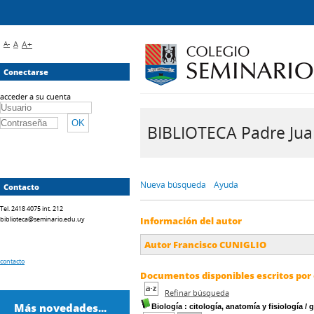
A-
A
A+
Conectarse
acceder a su cuenta
BIBLIOTECA Padre Juan 
Nueva búsqueda
Ayuda
Contacto
Tel. 2418 4075 int. 212
biblioteca@seminario.edu.uy
Información del autor
Autor Francisco CUNIGLIO
contacto
Documentos disponibles escritos por 
Refinar búsqueda
Más novedades...
Biología
: citología, anatomía y fisiología /