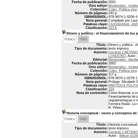
Fecha de publicación:
2001
Otro editor:
Montevideo : Institu
Colección:
Colec. Política viva
Número de páginas:
242 p
ISBN/ISSN/DL:
978-9974-1-0206-4
Nota general:
Compilado por Laura
Palabras clave:
CIUDADANIA - AS
Clasificación:
323.6
Dinero y política
: el financiamiento de los 
Público
ISBD
Título :
Dinero y política : 
Tipo de documento:
texto impreso
Autores:
Gerardo CAETANO
LONDOÑO
, Autor 
Editorial:
Montevideo : Banda
Fecha de publicación:
2002
Otro editor:
Montevideo : Institu
Colección:
Colec. Política viva
Número de páginas:
117 p
ISBN/ISSN/DL:
978-9974-1-0278-1
Nota general:
Prólogo: Elizabeth S
Palabras clave:
PARTIDOS POLIT
Clasificación:
324
Nota de contenido:
Cómo financiar a co
Financiamiento de p
regulamentaçao e me
Ferreira Rubio. La r
R. Piñeiro.
Historia conceptual
: voces y conceptos de l
Público
ISBD
Título :
Historia conceptual 
Tipo de documento:
texto impreso
Autores:
Gerardo CAETANO
Autor ;
Wilson GO