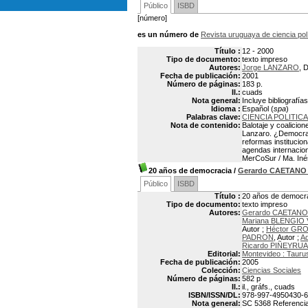
Público
ISBD
[número]
es un número de
Revista uruguaya de ciencia polí
Título :
12 - 2000
Tipo de documento:
texto impreso
Autores:
Jorge LANZARO
, 
Fecha de publicación:
2001
Número de páginas:
183 p.
Il.:
cuads
Nota general:
Incluye bibliografías
Idioma :
Español (
spa
)
Palabras clave:
CIENCIA POLITIC
Nota de contenido:
Balotaje y coalicion
Lanzaro. ¿Democraci
reformas institucion
agendas internacion
MerCoSur / Ma. Inés
20 años de democracia
/
Gerardo CAETANO
Público
ISBD
Título :
20 años de democr
Tipo de documento:
texto impreso
Autores:
Gerardo CAETANO
Mariana BLENGIO
Autor ;
Héctor GRO
PADRON
, Autor ;
A
Ricardo PIÑEYRUA
Editorial:
Montevideo : Tauru
Fecha de publicación:
2005
Colección:
Ciencias Sociales
Número de páginas:
582 p
Il.:
il., gráfs., cuads
ISBN/ISSN/DL:
978-997-4950430-6
Nota general:
SC 5368 Referencias