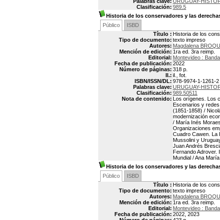
Palabras clave:
URUGUAY-HISTOR
Clasificación:
989.5
Historia de los conservadores y las derech
Público
ISBD
Título :
Historia de los con
Tipo de documento:
texto impreso
Autores:
Magdalena BROQU
Mención de edición:
1ra ed. 3ra reimp.
Editorial:
Montevideo : Banda
Fecha de publicación:
2022
Número de páginas:
318 p.
Il.:
il., fot.
ISBN/ISSN/DL:
978-9974-1-1261-2
Palabras clave:
URUGUAY-HISTORI
Clasificación:
989.50511
Nota de contenido:
Los orígenes. Los c
Escenarios y redes 
(1851-1858) / Nicol
modernización econó
/ María Inés Moraes
Organizaciones empr
Cuadro Cawen. La Re
Mussolini y Uruguay
Juan Andrés Brescia
Fernando Adrover. 
Mundial / Ana Marí
Historia de los conservadores y las derecha
Público
ISBD
Título :
Historia de los con
Tipo de documento:
texto impreso
Autores:
Magdalena BROQU
Mención de edición:
1ra ed. 3ra reimp.
Editorial:
Montevideo : Banda
Fecha de publicación:
2022, 2023