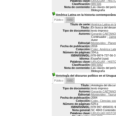
Palabras clave:
URUGUAY - HISTOR
Clasificación:
989.506
Nota de contenido:
Las claves del perí
Bibliografía
América Latina en la historia contemporánea,
Público
ISBD
Título de serie:
América Latina en l
Título :
En busca del desarr
Tipo de documento:
texto impreso
Autores:
Gerardo CAETANO
Continuador ;
Jaime
Autor
Editorial:
Montevideo : Planet
Fecha de publicación:
2016
Colección:
Colec. América Lati
Número de páginas:
334 p.
ISBN/ISSN/DL:
978-9974-737-56-3
Idioma :
Español (
spa
)
Palabras clave:
URUGUAY - HISTOR
Clasificación:
989.5062
Nota de contenido:
Las claves del perí
Bibliografía
Antología del discurso político en el Urugu
Público
ISBD
Título :
Antología del discur
Tipo de documento:
texto impreso
Autores:
Gerardo CAETANO
Editorial:
Montevideo : Tauru
Fecha de publicación:
2004
Colección:
Colec. Ciencias soc
Número de páginas:
529 p
ISBN/ISSN/DL:
978-997-4950031-9
Nota general:
SC 4843 Contenido: v
Palabras clave:
URUGUAY-HISTOR