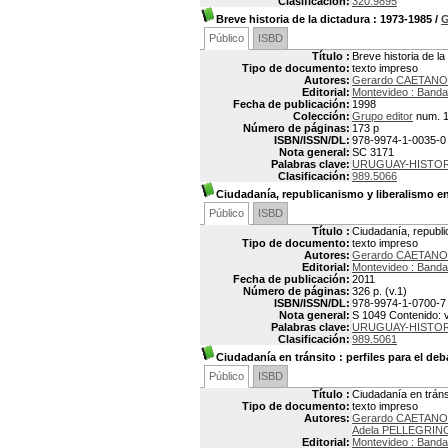
Clasificación:
320.9895
Breve historia de la dictadura
: 1973-1985
/
G
Público
ISBD
Título :
Breve historia de l
Tipo de documento:
texto impreso
Autores:
Gerardo CAETANO
Editorial:
Montevideo : Banda
Fecha de publicación:
1998
Colección:
Grupo editor
num. 
Número de páginas:
173 p
ISBN/ISSN/DL:
978-9974-1-0035-0
Nota general:
SC 3171
Palabras clave:
URUGUAY-HISTORI
Clasificación:
989.5066
Ciudadanía, republicanismo y liberalismo e
Público
ISBD
Título :
Ciudadanía, republ
Tipo de documento:
texto impreso
Autores:
Gerardo CAETANO
Editorial:
Montevideo : Banda
Fecha de publicación:
2011
Número de páginas:
326 p. (v.1)
ISBN/ISSN/DL:
978-9974-1-0700-7
Nota general:
S 1049 Contenido: v.
Palabras clave:
URUGUAY-HISTORI
Clasificación:
989.5061
Ciudadanía en tránsito
: perfiles para el deb
Público
ISBD
Título :
Ciudadanía en tránsi
Tipo de documento:
texto impreso
Autores:
Gerardo CAETANO
Adela PELLEGRINO
Editorial:
Montevideo : Banda