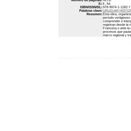
Número de páginas:
423 p.
Il.:
il., fot.
ISBN/ISSN/DL:
978-9974-1-1282-7
Palabras clave:
URUGUAY-HISTORI
Resumen:
Esta obra, organiza
período vertiginoso
comprender e interpe
registran desde la r
Francesa o ante la 
procesos que pautar
marco regional y tra