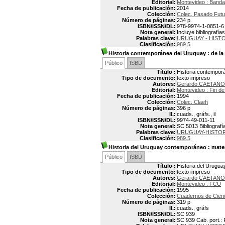
Editorial:
Montevideo : Banda
Fecha de publicación:
2014
Colección:
Colec. Pasado Futu
Número de páginas:
234 p
ISBN/ISSN/DL:
978-9974-1-0851-6
Nota general:
Incluye bibliografías
Palabras clave:
URUGUAY - HISTOR
Clasificación:
989.5
Historia contemporánea del Uruguay
: de l
Público
ISBD
Título :
Historia contempor
Tipo de documento:
texto impreso
Autores:
Gerardo CAETANO
Editorial:
Montevideo : Fin de
Fecha de publicación:
1994
Colección:
Colec. Claeh
Número de páginas:
396 p
Il.:
cuads., gráfs., il
ISBN/ISSN/DL:
9974-49-011-11
Nota general:
SC 5013 Bibliografí
Palabras clave:
URUGUAY-HISTOR
Clasificación:
989.5
Historia del Uruguay contemporáneo
: mater
Público
ISBD
Título :
Historia del Urugua
Tipo de documento:
texto impreso
Autores:
Gerardo CAETANO
Editorial:
Montevideo : FCU
Fecha de publicación:
1995
Colección:
Cuadernos de Cienci
Número de páginas:
319 p
Il.:
cuads., gráfs
ISBN/ISSN/DL:
SC 939
Nota general:
SC 939 Cab. port.: F