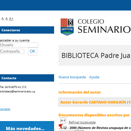
A-
A
A+
Conectarse
acceder a su cuenta
BIBLIOTECA Padre Juan 
Nueva búsqueda
Ayuda
Contacto
Tel. 2418 4075 int. 212
biblioteca@seminario.edu.uy
Información del autor
Autor Gerardo CAETANO HARGAÍN (1
contacto
Documentos disponibles escritos por 
Refinar búsqueda
Más novedades...
12 - 2000
(Número de Revista uruguaya de cie