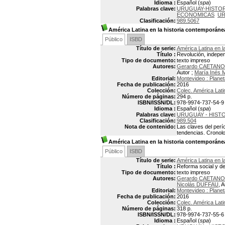
Idioma :
Español (
spa
)
Palabras clave:
URUGUAY-HISTORI
ECONOMICAS
UR
Clasificación:
989.5067
América Latina en la historia contemporáne
Público
ISBD
Título de serie:
América Latina en l
Título :
Revolución, indepe
Tipo de documento:
texto impreso
Autores:
Gerardo CAETANO
Autor ;
María Inés
Editorial:
Montevideo : Planet
Fecha de publicación:
2016
Colección:
Colec. América Lati
Número de páginas:
294 p.
ISBN/ISSN/DL:
978-9974-737-54-9
Idioma :
Español (
spa
)
Palabras clave:
URUGUAY - HISTOR
Clasificación:
989.504
Nota de contenido:
Las claves del perí
tendencias. Cronolog
América Latina en la historia contemporánea
Público
ISBD
Título de serie:
América Latina en l
Título :
Reforma social y d
Tipo de documento:
texto impreso
Autores:
Gerardo CAETANO
Nicolás DUFFAU
, A
Editorial:
Montevideo : Planet
Fecha de publicación:
2016
Colección:
Colec. América Lati
Número de páginas:
318 p.
ISBN/ISSN/DL:
978-9974-737-55-6
Idioma :
Español (
spa
)