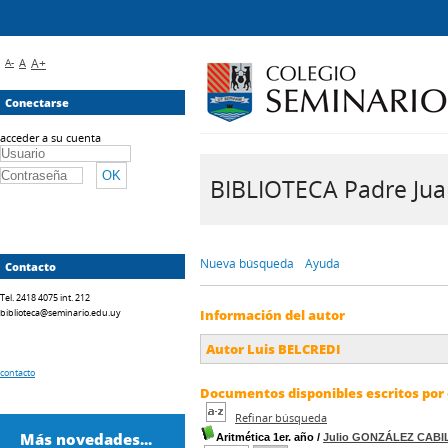
A-
A
A+
Conectarse
acceder a su cuenta
BIBLIOTECA Padre Juan 
Nueva búsqueda
Ayuda
Contacto
Tel. 2418 4075 int. 212
biblioteca@seminario.edu.uy
Información del autor
Autor Luis BELCREDI
contacto
Documentos disponibles escritos por 
Refinar búsqueda
Más novedades...
Aritmética 1er. año
/
Julio GONZÁLEZ CAB