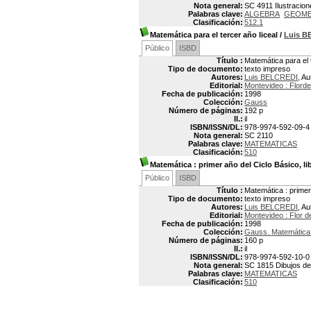
Nota general:
SC 4911 Ilustracio
Palabras clave:
ALGEBRA
GEOME
Clasificación:
512.1
Matemática para el tercer año liceal
/
Luis B
Público
ISBD
Título :
Matemática para el t
Tipo de documento:
texto impreso
Autores:
Luis BELCREDI
, Au
Editorial:
Montevideo : Flordel
Fecha de publicación:
1998
Colección:
Gauss
Número de páginas:
192 p
Il.:
il
ISBN/ISSN/DL:
978-9974-592-09-4
Nota general:
SC 2110
Palabras clave:
MATEMATICAS
Clasificación:
510
Matemática
: primer año del Ciclo Básico, l
Público
ISBD
Título :
Matemática : primer 
Tipo de documento:
texto impreso
Autores:
Luis BELCREDI
, Au
Editorial:
Montevideo : Flor de
Fecha de publicación:
1998
Colección:
Gauss. Matemática p
Número de páginas:
160 p
Il.:
il
ISBN/ISSN/DL:
978-9974-592-10-0
Nota general:
SC 1815 Dibujos de
Palabras clave:
MATEMATICAS
Clasificación:
510