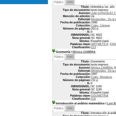
Público
ISBD
Título :
Aritmética 1er. año
Tipo de documento:
texto impreso
Autores:
Julio GONZÁLEZ 
Mención de edición:
2a
Editorial:
Montevideo : De la 
Fecha de publicación:
1990
Colección:
Colec. Cánepa
Número de páginas:
201 p.
Il.:
il
ISBN/ISSN/DL:
SC 4922
Nota general:
SC 4922
Idioma :
Español (
spa
)
Palabras clave:
ARITMETICA
FRA
Clasificación:
513
Geometría
/
Mónica ZAMBRA
Público
ISBD
Título :
Geometría
Tipo de documento:
texto impreso
Autores:
Mónica ZAMBRA
, 
Editorial:
Montevideo : De la 
Fecha de publicación:
1997
Colección:
Colec. Mosaicos
Número de páginas:
211 p
Il.:
il
ISBN/ISSN/DL:
SC 1190
Nota general:
SC 1190
Idioma :
Español (
spa
)
Palabras clave:
GEOMETRIA
Clasificación:
516
Introducción al análisis matemático
/
Luis 
Público
ISBD
Título :
Introducción al aná