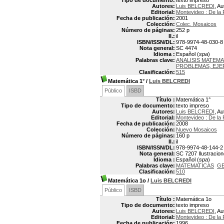
Tipo de documento:
texto impreso
Autores:
Luis BELCREDI
, Au
Editorial:
Montevideo : De la 
Fecha de publicación:
2001
Colección:
Colec. Mosaicos
Número de páginas:
252 p
Il.:
il
ISBN/ISSN/DL:
978-9974-48-030-8
Nota general:
SC 4474
Idioma :
Español (
spa
)
Palabras clave:
ANALISIS MATEM
PROBLEMAS, EJER
Clasificación:
515
Matemática 1°
/
Luis BELCREDI
Público
ISBD
Título :
Matemática 1°
Tipo de documento:
texto impreso
Autores:
Luis BELCREDI
, Au
Editorial:
Montevideo : De la 
Fecha de publicación:
2008
Colección:
Nuevo Mosaicos
Número de páginas:
160 p
Il.:
il
ISBN/ISSN/DL:
978-9974-48-144-2
Nota general:
SC 7207 Ilustracion
Idioma :
Español (
spa
)
Palabras clave:
MATEMATICAS
G
Clasificación:
510
Matemática 1o
/
Luis BELCREDI
Público
ISBD
Título :
Matemática 1o
Tipo de documento:
texto impreso
Autores:
Luis BELCREDI
, Au
Editorial:
Montevideo : De la 
Fecha de publicación:
1996