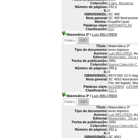
Colección:
Colec. Mosaicos
Número de páginas:
232 p
Il.:
il
ISBN/ISSN/DL:
SC 458
Nota general:
SC 458 Ilustracion
Idioma :
Español (
spa
)
Palabras clave:
MATEMATICAS
Clasificación:
510
Matemática 2º
/
Luis BELCREDI
Público
ISBD
Título :
Matemática 2º
Tipo de documento:
texto impreso
Autores:
Luis BELCREDI
, Au
Editorial:
Montevideo : De la 
Fecha de publicación:
1991
Colección:
Nueva Colección C
Número de páginas:
299 p
Il.:
il
ISBN/ISSN/DL:
9974-592-13-5 (Itap
Nota general:
SC 4910 Ilustracion
Flor del Itapebí, M
Palabras clave:
ALGEBRA
GEOME
Clasificación:
512.1
Matemática 3º
/
Luis BELCREDI
Público
ISBD
Título :
Matemática 3º
Tipo de documento:
texto impreso
Autores:
Luis BELCREDI
, Au
Editorial:
Montevideo : De la 
Fecha de publicación:
1992
Colección:
Nueva Colección C
Número de páginas:
262 p
Il.:
il
ISBN/ISSN/DL:
SC 4911