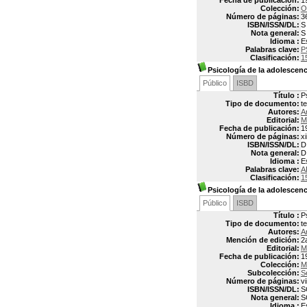
Fecha de publicación:
1
Colección:
O
Número de páginas:
3
ISBN/ISSN/DL:
S
Nota general:
S
Idioma :
E
Palabras clave:
P
Clasificación:
1
Psicología de la adolescenc
Público
ISBD
Título :
P
Tipo de documento:
t
Autores:
A
Editorial:
M
Fecha de publicación:
1
Número de páginas:
xi
ISBN/ISSN/DL:
D
Nota general:
D
Idioma :
E
Palabras clave:
A
Clasificación:
1
Psicología de la adolescenc
Público
ISBD
Título :
P
Tipo de documento:
t
Autores:
A
Mención de edición:
2
Editorial:
M
Fecha de publicación:
1
Colección:
M
Subcolección:
S
Número de páginas:
vi
ISBN/ISSN/DL:
S
Nota general:
S
Idioma :
E