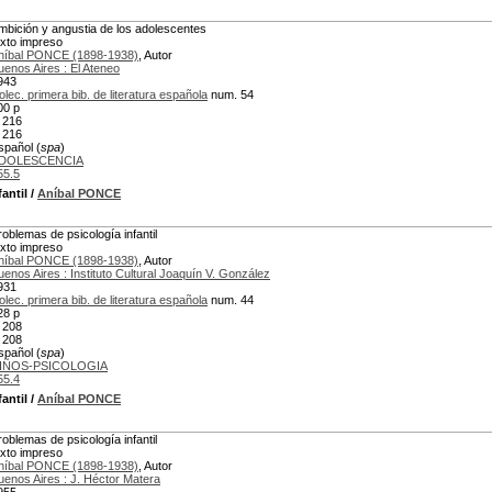
mbición y angustia de los adolescentes
exto impreso
níbal PONCE (1898-1938)
, Autor
uenos Aires : El Ateneo
943
olec. primera bib. de literatura española
num. 54
00 p
 216
 216
spañol (
spa
)
DOLESCENCIA
55.5
antil
/
Aníbal PONCE
roblemas de psicología infantil
exto impreso
níbal PONCE (1898-1938)
, Autor
uenos Aires : Instituto Cultural Joaquín V. González
931
olec. primera bib. de literatura española
num. 44
28 p
 208
 208
spañol (
spa
)
IÑOS-PSICOLOGIA
55.4
antil
/
Aníbal PONCE
roblemas de psicología infantil
exto impreso
níbal PONCE (1898-1938)
, Autor
uenos Aires : J. Héctor Matera