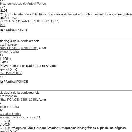
955
bras completas de Aníbal Ponce
66 p
 2195
 2195 Contenido parcial: Ambición y angustia de los adolescentes. Incluye bibliografías. Bibl
spañol (
spa
)
SICOLOGIA INFANTIL
ADOLESCENCIA
55.4
ia
/
Aníbal PONCE
sicología de la adolescencia
exto impreso
níbal PONCE (1898-1938)
, Autor
éxico : Uteha
939
ii, 196 p
 3428
 3428 Prólogo por Raúl Cordero Amador
spañol (
spa
)
DOLESCENCIA
55.5
ia
/
Aníbal PONCE
sicología de la adolescencia
exto impreso
níbal PONCE (1898-1938)
, Autor
a
éxico : Uteha
970
anuales Uteha
ección 8, Psicología
num. 41
i, 166 p
C 5419
C 5419 Prólogo de Raúl Cordero Amador. Referencias bibliográficas al pie de las páginas
spañol (
spa
)