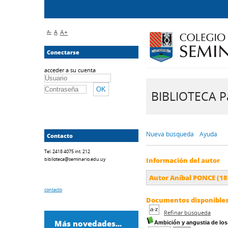
A-
A
A+
Conectarse
acceder a su cuenta
BIBLIOTECA Pa
Nueva búsqueda
Ayuda
Contacto
Tel. 2418 4075 int. 212
biblioteca@seminario.edu.uy
Información del autor
Autor Aníbal PONCE (18
contacto
Documentos disponibles 
Refinar búsqueda
Más novedades...
Ambición y angustia de los