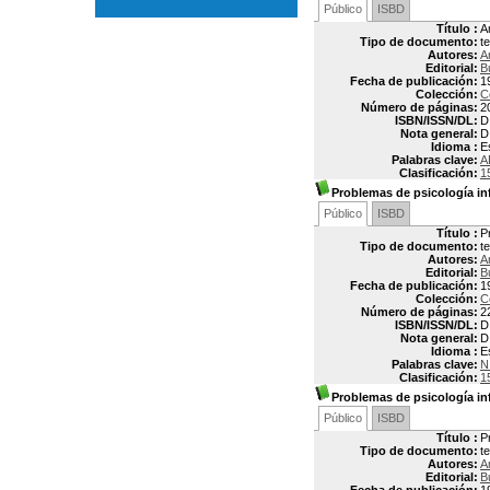
Público
ISBD
Título :
A
Tipo de documento:
t
Autores:
A
Editorial:
B
Fecha de publicación:
1
Colección:
C
Número de páginas:
2
ISBN/ISSN/DL:
D
Nota general:
D
Idioma :
E
Palabras clave:
A
Clasificación:
1
Problemas de psicología inf
Público
ISBD
Título :
P
Tipo de documento:
t
Autores:
A
Editorial:
B
Fecha de publicación:
1
Colección:
C
Número de páginas:
2
ISBN/ISSN/DL:
D
Nota general:
D
Idioma :
E
Palabras clave:
N
Clasificación:
1
Problemas de psicología inf
Público
ISBD
Título :
P
Tipo de documento:
t
Autores:
A
Editorial:
B