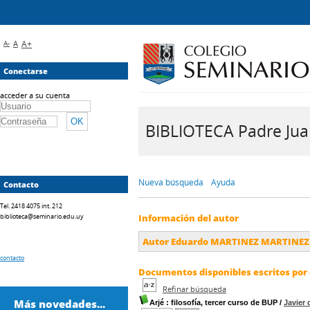
A-
A
A+
Conectarse
acceder a su cuenta
BIBLIOTECA Padre Juan 
Nueva búsqueda
Ayuda
Contacto
Tel. 2418 4075 int. 212
biblioteca@seminario.edu.uy
Información del autor
Autor Eduardo MARTINEZ MARTINEZ
contacto
Documentos disponibles escritos por 
Refinar búsqueda
Más novedades...
Arjé
: filosofía, tercer curso de BUP
/
Javie