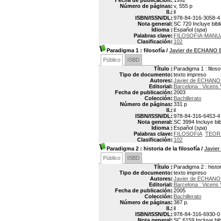
Fecha de publicación:
1992
Número de páginas:
v, 555 p
Il.:
il
ISBN/ISSN/DL:
978-84-316-3058-4
Nota general:
SC 720 Incluye bibl
Idioma :
Español (
spa
)
Palabras clave:
FILOSOFIA-MANU
Clasificación:
102
Paradigma 1
: filosofía
/
Javier de ECHANO
Público
ISBD
Título :
Paradigma 1 : filoso
Tipo de documento:
texto impreso
Autores:
Javier de ECHAN
Editorial:
Barcelona : Vicens 
Fecha de publicación:
2003
Colección:
Bachillerato
Número de páginas:
331 p
Il.:
il
ISBN/ISSN/DL:
978-84-316-6453-4
Nota general:
SC 3994 Incluye bib
Idioma :
Español (
spa
)
Palabras clave:
FILOSOFIA
TEOR
Clasificación:
102
Paradigma 2
: historia de la filosofía
/
Javie
Público
ISBD
Título :
Paradigma 2 : histori
Tipo de documento:
texto impreso
Autores:
Javier de ECHAN
Editorial:
Barcelona : Vicens 
Fecha de publicación:
2005
Colección:
Bachillerato
Número de páginas:
387 p.
Il.:
il
ISBN/ISSN/DL:
978-84-316-6930-0
Nota general:
SC 6159 Incluye bib