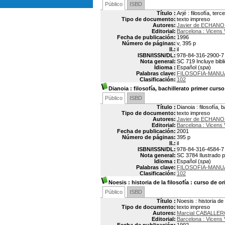
Público
ISBD
Título :
Arjé : filosofía, te
Tipo de documento:
texto impreso
Autores:
Javier de ECHAN
Editorial:
Barcelona : Vicens 
Fecha de publicación:
1996
Número de páginas:
v, 395 p
Il.:
il
ISBN/ISSN/DL:
978-84-316-2900-7
Nota general:
SC 719 Incluye bibl
Idioma :
Español (
spa
)
Palabras clave:
FILOSOFIA-MANU
Clasificación:
102
Dianoia
: filosofía, bachillerato primer curso
Público
ISBD
Título :
Dianoia : filosofía, 
Tipo de documento:
texto impreso
Autores:
Javier de ECHAN
Editorial:
Barcelona : Vicens 
Fecha de publicación:
2001
Número de páginas:
395 p
Il.:
il
ISBN/ISSN/DL:
978-84-316-4584-7
Nota general:
SC 3784 Ilustrado p
Idioma :
Español (
spa
)
Palabras clave:
FILOSOFIA-MANU
Clasificación:
102
Noesis
: historia de la filosofía : curso de o
Público
ISBD
Título :
Noesis : historia de 
Tipo de documento:
texto impreso
Autores:
Marcial CABALL
Editorial:
Barcelona : Vicens 