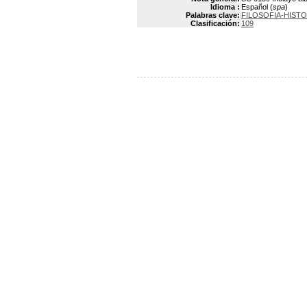
Idioma :
Español (
spa
)
Palabras clave:
FILOSOFIA-HISTO
Clasificación:
109