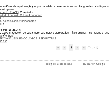
os artífices de la psicología y el psicoanálisis : conversaciones con los grandes psicólogo
exto impreso
ichard I. EVANS
, Compilador
adrid : Fondo de Cultura Económica
987
ib. de psicología y psicoanálisis
48 p
78-968-16-2514-6
C 1200 Traducción de Luisa Merchán. Incluye bibliografías. Título original: The making of ps
spañol (
spa
)
SICOANALISIS
PSICOLOGOS
PSIQUIATRAS
50.195
1
(1 - 1 / 1)
Blog de la Biblioteca
Buscar en Google