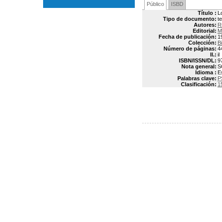
Público
ISBD
Título :
L
Tipo de documento:
t
Autores:
R
Editorial:
M
Fecha de publicación:
1
Colección:
B
Número de páginas:
4
Il.:
il
ISBN/ISSN/DL:
9
Nota general:
S
Idioma :
E
Palabras clave:
P
Clasificación:
1