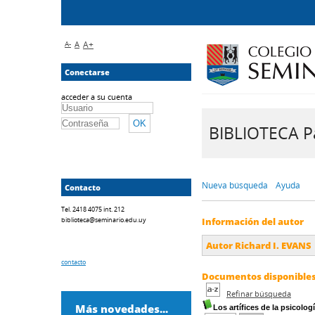
A-
A
A+
Conectarse
acceder a su cuenta
BIBLIOTECA Pa
Nueva búsqueda
Ayuda
Contacto
Tel. 2418 4075 int. 212
biblioteca@seminario.edu.uy
Información del autor
Autor Richard I. EVANS
contacto
Documentos disponibles 
Refinar búsqueda
Más novedades...
Los artífices de la psicologí