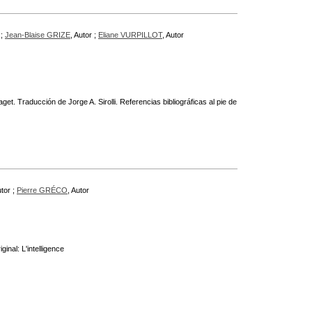
 ;
Jean-Blaise GRIZE
, Autor ;
Eliane VURPILLOT
, Autor
t. Traducción de Jorge A. Sirolli. Referencias bibliográficas al pie de
utor ;
Pierre GRÉCO
, Autor
inal: L'intelligence