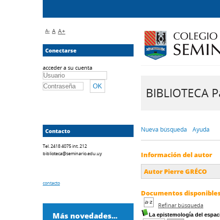
A-
A
A+
Conectarse
acceder a su cuenta
BIBLIOTECA Pa
Nueva búsqueda
Ayuda
Contacto
Tel. 2418 4075 int. 212
biblioteca@seminario.edu.uy
Información del autor
Autor Pierre GRÉCO
contacto
Documentos disponibles 
Refinar búsqueda
Más novedades...
La epistemología del espac