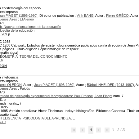
a epistemología del espacio
exto impreso
ean PIAGET (1896-1980)
, Director de publicación ;
Vinh BANG
, Autor ;
Pierre GRÉCO
, Autor
uenos Aires : El Ateneo
971
ib. Nuevas orientaciones de la educación
ilosofía de la educación
x, 289 p
C 1268
C 1268 Cab.port.: Estudios de epistemología genética publicados con la dirección de Jean Piage
as páginas. Título original: L'épistemologie de l'espace
spañol (
spa
)
EOMETRIA
TEORIA DEL CONOCIMIENTO
16
ERON
a inteligencia
exto impreso
ierre OLERON
, Autor ;
Jean PIAGET (1896-1980)
, Autor ;
Bärbel INHELDER (1913-1997)
, A
uenos Aires : Paidós
973
ratado de psicología experimental /compiladores: Paul Fraisse, Jean Piaget
num. 7
61 p
ads., gráfs., il
 1695
 1695 Versión castellana: Víctor Fischman. Incluye bibliografías. Biblioteca Canessa. Título orig
spañol (
spa
)
NTELIGENCIA
PSICOLOGIA DEL APRENDIZAJE
53.9
1
(1 - 2 / 2)