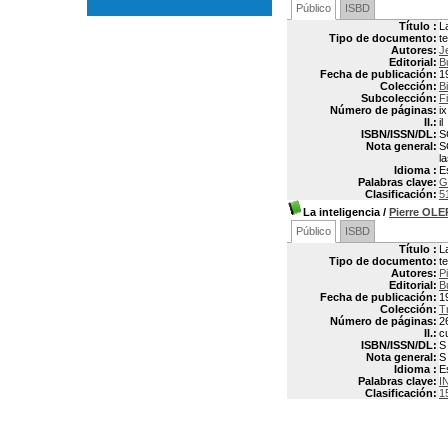
Público
ISBD
Título :
L
Tipo de documento:
t
Autores:
J
Editorial:
B
Fecha de publicación:
1
Colección:
B
Subcolección:
F
Número de páginas:
i
Il.:
il
ISBN/ISSN/DL:
S
Nota general:
S
l
Idioma :
E
Palabras clave:
G
Clasificación:
5
La inteligencia
/
Pierre OL
Público
ISBD
Título :
L
Tipo de documento:
t
Autores:
P
Editorial:
B
Fecha de publicación:
1
Colección:
T
Número de páginas:
2
Il.:
cu
ISBN/ISSN/DL:
S
Nota general:
S
Idioma :
E
Palabras clave:
I
Clasificación:
1