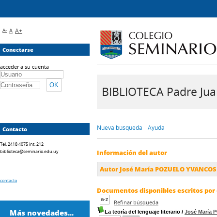
A-
A
A+
Conectarse
acceder a su cuenta
BIBLIOTECA Padre Juan 
Nueva búsqueda
Ayuda
Contacto
Tel. 2418 4075 int. 212
biblioteca@seminario.edu.uy
Información del autor
Autor José María POZUELO YVANCOS
contacto
Documentos disponibles escritos por 
Refinar búsqueda
Más novedades...
La teoría del lenguaje literario
/
José María