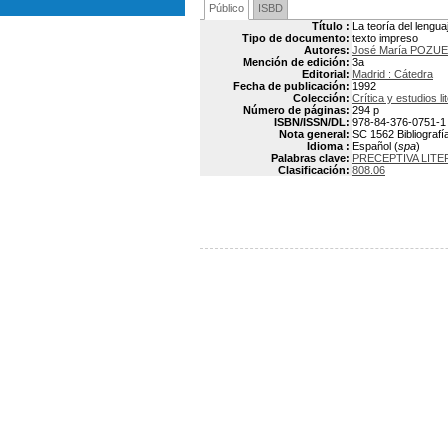
Público
ISBD
Título :
La teoría del lenguaj
Tipo de documento:
texto impreso
Autores:
José María POZU
Mención de edición:
3a
Editorial:
Madrid : Cátedra
Fecha de publicación:
1992
Colección:
Crítica y estudios li
Número de páginas:
294 p
ISBN/ISSN/DL:
978-84-376-0751-1
Nota general:
SC 1562 Bibliografí
Idioma :
Español (
spa
)
Palabras clave:
PRECEPTIVA LITE
Clasificación:
808.06