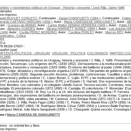
artidos y movimientos políticos en Uruguay : Historia y presente / José Rilla, Jaime Yaffé
olorados
exto impreso
aniel BUQUET CORLETO
, Continuador ;
Daniel CHASQUETTI (1964-)
, Continuador ;
Feli
erardo CAETANO HARGAÍN (1958-)
, Autor ;
Marta CANESSA DE SANGUINETTI
, Autor ;
Al
utor ;
Gustavo de ARMAS
, Autor ;
Carlos Walter DEMASI HERRERA (1949-)
, Autor ;
Pablo 
utor ;
Alejandro GUEDES
, Autor ;
Silvana HARRIETT NÚÑEZ (1969-)
, Autor ;
Luis Antonio 
UJAN
, Autor ;
Cecilia PEREZ MONDINO
, Autor ;
Carolina PORLEY
, Autor ;
Marcos REY
, Auto
ontevideo : Crítica
021
22 p.
78-99156-57837--
spañol (
spa
)
ARTIDOS POLITICOS - URUGUAY
URUGUAY - POLITICA
COLORADOS
PARTIDO CO
24.2895
artidos y movimientos políticos en Uruguay, historia y presente / J. Rilla, J. Yaffé. Presentac
ección. Secuencias. Los orígenes del PC (1830-1852). Del fusionismo a la institucionalizació
ictadura, transición y restauración (1933-1946). El retorno del batllismo al poder (1946-1958
973). Golpe, dictadura y reconfiguración orgánica (1973-1984). Del partido de gobierno al gob
obierno (2005-2020). Segunda sección: Asuntos, problemas, controversias. Caudillos y docto
nternacional y política exterior / C. López Burian, C. Luján. El PC y las instituciones políticas /
el PC a través de la historia / E. Alonso. El PC y el Estado / S. Harriett. Dos expresiones de l
érez Mondino. Los colorados y el colegiado / Adolfo Garcé. Tercera sección: Corrientes, mo
astiglia. El principismo colorado (1872-1890) / A. Castiglia. El colectivismo / F. Monestier. El
ntibatllistas (1913-1933) / M. Rey. La 15 y la 14: dos lecturas del legado batllista / P. Ferreir
iderazgos, dos expresiones del batllismo en tiempos poskeynesianos / G. de Armas. Cuarta
lores (1808-1868), vidas paralelas / M. Canessa. José Enrique Rodó (1871-1917) / A. Garcé.
1856-1929) / J. Rilla. Pedro Figari (1861-1938) / C. Porley. Pedro Manini Ríos (1879-1958) / 
atlle Berres (1897-1964) / M. Rodríguez Metral. César (1885-1954) y Lorenzo Batlle Pacheco
odríguez Metral. Julio María Sanguinetti (1936-) / D. Chasquetti. Quinta sección. Cronología
lano
/
Marta CANESSA DE SANGUINETTI
vera : un oriental liso y llano
exto impreso