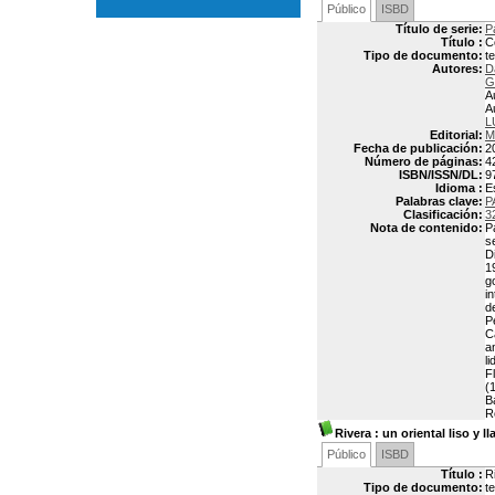
Público
ISBD
Título de serie:
P
Título :
C
Tipo de documento:
t
Autores:
D
G
A
A
L
Editorial:
M
Fecha de publicación:
2
Número de páginas:
4
ISBN/ISSN/DL:
9
Idioma :
E
Palabras clave:
P
Clasificación:
3
Nota de contenido:
P
s
D
1
g
i
d
P
C
a
l
F
(
B
R
Rivera
: un oriental liso y l
Público
ISBD
Título :
Ri
Tipo de documento:
t