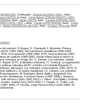
pe MONESTIER
, Continuador ;
Eduardo ALONSO (1962-)
, Autor ;
fonso CASTIGLIA
, Autor ;
Jorge Nelson CHAGAS FAUSTO (1957)
,
FERREIRA
, Autor ;
Adolfo GARCÉ
, Autor ;
Carolina GREISING DIAZ
,
HIERRO LÓPEZ (1947-)
, Autor ;
Camilo LOPEZ BURIAN
, Autor ;
Carlos
r ;
Matías RODRÍGUEZ METRAL
, Autor ;
Gustavo TRULLEN
, Autor
LORADO
ión del volumen / D Buquet, D. Chasquetti, F. Monestier. Primera
n del PC (1852-1890). Del colectivismo al batllismo (1890-1933).
). El PC en la oposición (1959-1966). El PC hacia la derecha (1967-
ierno de coalición (1984-2005). Desde el llano hasta el retorno al
res colorados en el siglo XIX / C. Demasi. Los colorados: mirada
 D. Buquet. El PC, la laicidad y el laicismo / C. Greising. La organización
as políticas culturales del PC: el Sodre y la Comedia Nacional / C.
vimientos, liderazgos. Los colorados conservadores (1951-1871) / A.
 primer batllismo y su núcleo republicano / G. Caetano. Los colorados
a. El pachequismo / M. Rodríguez Metral. Batlle y Sanguinetti: Dos
 sección: Semblanzas. Fructuoso Rivera (1788?-1858) y Venancio
 Julio Herrera y Obes (1841-1912) / L. Hierro. José Batlle y Ordóñez
A. Guedes. Gabriel Terra (1873-1942) / J. Chagas, G. Trullen. Luis
 (1897-1966) / P. Ferreira. Jorge Pacheco Areco (1920-1998) / M.
 fundamental.