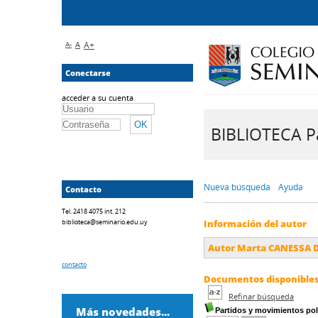
A-
A
A+
Conectarse
acceder a su cuenta
BIBLIOTECA Pa
Nueva búsqueda
Ayuda
Contacto
Tel. 2418 4075 int. 212
biblioteca@seminario.edu.uy
Información del autor
Autor Marta CANESSA 
contacto
Documentos disponibles 
Refinar búsqueda
Más novedades...
Partidos y movimientos polí