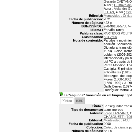
Gerardo CAETANO
Autor ;
Gustavo de
Autor ;
Alejandro 
LUJAN
, Autor ;
Cec
Editorial:
Montevideo : Crític
Fecha de publicación:
2021
Número de páginas:
422 p.
ISBN/ISSN/DL:
978-99156-57837--
Idioma :
Español (
spa
)
Palabras clave:
PARTIDOS POLIT
Clasificación:
324.2895
Nota de contenido:
Partidos y movimient
sección. Secuencias
Dictadura, transici
1973). Golpe, dicta
gobierno (2005-2020
internacional y polít
del PC a través de l
Pérez Mondino. Los 
Castiglia. El princi
antibatllistas (1913
liderazgos, dos ex
Flores (1808-1868),
(1856-1929) / J. Ri
Batlle Berres (1897
Rodríguez Metral. J
La "segunda" transición en el Uruguay
: gob
Público
ISBD
Título :
La "segunda" transi
Tipo de documento:
texto impreso
Autores:
Jorge LANZARO
, 
CHASQUETTI (196
Editorial:
Montevideo : FCU
Fecha de publicación:
2000
Colección:
Colec. de ciencia po
Número de páginas:
381 p.