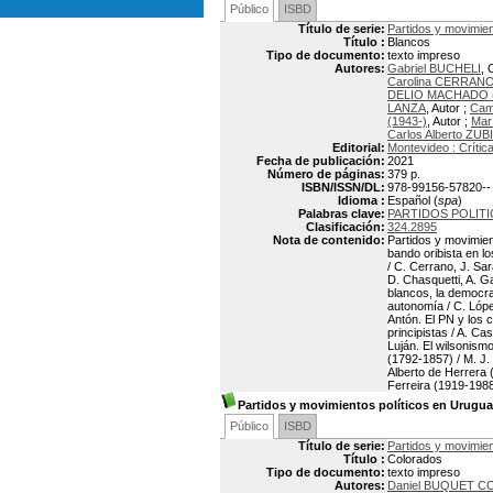
Público
ISBD
Título de serie:
Partidos y movimient
Título :
Blancos
Tipo de documento:
texto impreso
Autores:
Gabriel BUCHELI
, 
Carolina CERRAN
DELIO MACHADO (
LANZA
, Autor ;
Cam
(1943-)
, Autor ;
Mar
Carlos Alberto ZU
Editorial:
Montevideo : Crític
Fecha de publicación:
2021
Número de páginas:
379 p.
ISBN/ISSN/DL:
978-99156-57820--
Idioma :
Español (
spa
)
Palabras clave:
PARTIDOS POLIT
Clasificación:
324.2895
Nota de contenido:
Partidos y movimient
bando oribista en l
/ C. Cerrano, J. Sa
D. Chasquetti, A. G
blancos, la democrac
autonomía / C. López
Antón. El PN y los c
principistas / A. Ca
Luján. El wilsonism
(1792-1857) / M. J.
Alberto de Herrera 
Ferreira (1919-1988) 
Partidos y movimientos políticos en Uruguay 
Público
ISBD
Título de serie:
Partidos y movimient
Título :
Colorados
Tipo de documento:
texto impreso
Autores:
Daniel BUQUET 