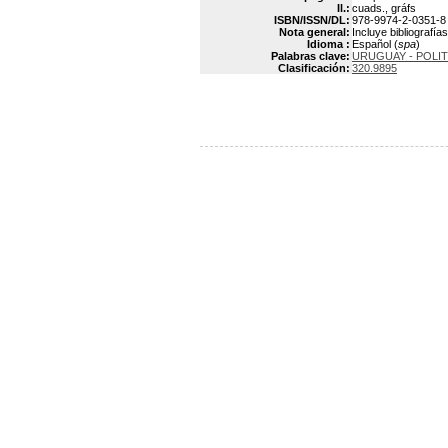
Il.:
cuads., gráfs
ISBN/ISSN/DL:
978-9974-2-0351-8
Nota general:
Incluye bibliografías
Idioma :
Español (
spa
)
Palabras clave:
URUGUAY - POLI
Clasificación:
320.9895