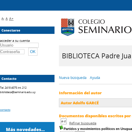
A-
A
A+
Conectarse
acceder a su cuenta
BIBLIOTECA Padre Juan 
Nueva búsqueda
Ayuda
Contacto
Tel. 2418 4075 int. 212
biblioteca@seminario.edu.uy
Información del autor
Autor Adolfo GARCÉ
contacto
Documentos disponibles escritos por 
Refinar búsqueda
Más novedades...
Partidos y movimientos políticos en Uruguay 