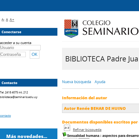
A-
A
A+
Conectarse
acceder a su cuenta
BIBLIOTECA Padre Juan 
Nueva búsqueda
Ayuda
Contacto
Tel. 2418 4075 int. 212
biblioteca@seminario.edu.uy
Información del autor
Autor Renée BEHAR DE HUINO
contacto
Documentos disponibles escritos por 
Refinar búsqueda
Más novedades...
Sexualidad humana
: aspectos para desarro