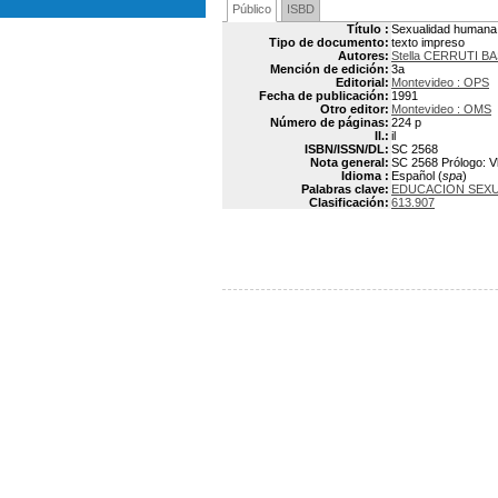
Público
ISBD
Título :
Sexualidad humana 
Tipo de documento:
texto impreso
Autores:
Stella CERRUTI B
Mención de edición:
3a
Editorial:
Montevideo : OPS
Fecha de publicación:
1991
Otro editor:
Montevideo : OMS
Número de páginas:
224 p
Il.:
il
ISBN/ISSN/DL:
SC 2568
Nota general:
SC 2568 Prólogo: Vl
Idioma :
Español (
spa
)
Palabras clave:
EDUCACION SEX
Clasificación:
613.907