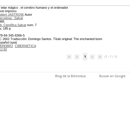
l telar mágico : el cerebro humano y el ordenador
exto impreso
obert JASTROW
, Autor
arcelona : Salvat
985
b. Científica Salvat
num. 7
iv, 185 p
78-84-345-8366-5
C 2661 Traducción: Domingo Santos. Título original: The enchanted loom
spañol (
spa
)
EREBRO
CIBERNETICA
12.82
1
(1 - 1 / 1)
Blog de la Biblioteca
Buscar en Google