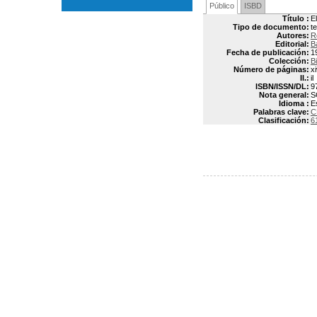
Público
ISBD
Título :
E
Tipo de documento:
t
Autores:
R
Editorial:
B
Fecha de publicación:
1
Colección:
Bi
Número de páginas:
x
Il.:
il
ISBN/ISSN/DL:
9
Nota general:
S
Idioma :
E
Palabras clave:
C
Clasificación:
6