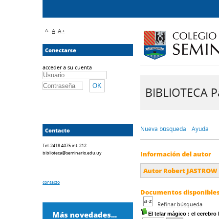
A-
A
A+
Conectarse
acceder a su cuenta
BIBLIOTECA Pa
Nueva búsqueda
Ayuda
Contacto
Tel. 2418 4075 int. 212
biblioteca@seminario.edu.uy
Información del autor
Autor Robert JASTROW
contacto
Documentos disponibles 
Refinar búsqueda
Más novedades...
El telar mágico
: el cerebro