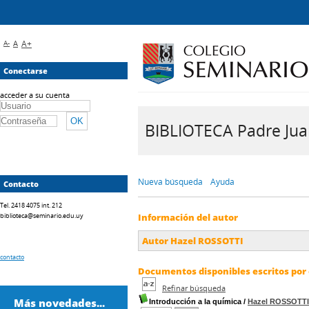
A-
A
A+
Conectarse
acceder a su cuenta
BIBLIOTECA Padre Juan 
Nueva búsqueda
Ayuda
Contacto
Tel. 2418 4075 int. 212
biblioteca@seminario.edu.uy
Información del autor
Autor Hazel ROSSOTTI
contacto
Documentos disponibles escritos por 
Refinar búsqueda
Más novedades...
Introducción a la química
/
Hazel ROSSOTTI