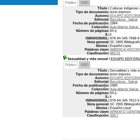
Público
ISBD
Título :
Culturas indígenas
Tipo de documento:
texto impreso
Autores:
EQUIPO EDITORIA
Editorial:
Barcelona : Salvat
Fecha de publicación:
1984
Colección:
Aula Abierta Salvat
Número de páginas:
64 p
Il.:
il
ISBN/ISSN/DL:
978-84-345-7698-8
Nota general:
SC 2905 Bibliografía
Idioma :
Español (
spa
)
Palabras clave:
AMERICA-HISTOR
Clasificación:
980.01
Sexualidad y vida sexual
/
EQUIPO EDITORI
Público
ISBD
Título :
Sexualidad y vida s
Tipo de documento:
texto impreso
Autores:
EQUIPO EDITORIA
Editorial:
Barcelona : Salvat
Fecha de publicación:
1985
Colección:
Aula Abierta Salvat
Número de páginas:
64 p
Il.:
il
ISBN/ISSN/DL:
978-84-345-7813-5
Nota general:
SC 2955 Bibliografía
Idioma :
Español (
spa
)
Palabras clave:
APARATO GENITA
Clasificación:
306.7