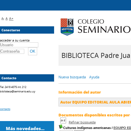
A-
A
A+
Conectarse
acceder a su cuenta
BIBLIOTECA Padre Juan 
Nueva búsqueda
Ayuda
Contacto
Tel. 2418 4075 int. 212
biblioteca@seminario.edu.uy
Información del autor
Autor EQUIPO EDITORIAL AULA ABIE
contacto
Documentos disponibles escritos por 
Refinar búsqueda
Más novedades...
Culturas indígenas americanas
/
EQUIPO ED