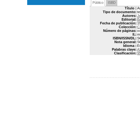
Público
ISBD
Título :
A
Tipo de documento:
t
Autores:
J
Editorial:
B
Fecha de publicación:
1
Colección:
C
Número de páginas:
x
Il.:
m
ISBN/ISSN/DL:
S
Nota general:
S
Idioma :
E
Palabras clave:
A
Clasificación:
9