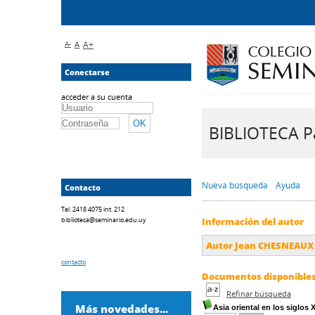
A-
A
A+
Conectarse
acceder a su cuenta
BIBLIOTECA Pa
Nueva búsqueda
Ayuda
Contacto
Tel. 2418 4075 int. 212
biblioteca@seminario.edu.uy
Información del autor
Autor Jean CHESNEAUX
contacto
Documentos disponibles 
Refinar búsqueda
Más novedades...
Asia oriental en los siglos 