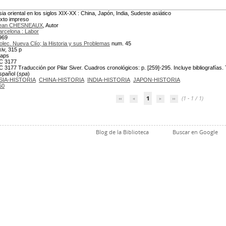
sia oriental en los siglos XIX-XX : China, Japón, India, Sudeste asiático
exto impreso
ean CHESNEAUX
, Autor
arcelona : Labor
969
olec. Nueva Clío; la Historia y sus Problemas
num. 45
xiv, 315 p
aps
C 3177
C 3177 Traducción por Pilar Siver. Cuadros cronológicos: p. [259]-295. Incluye bibliografías. Tí
spañol (
spa
)
SIA-HISTORIA
CHINA-HISTORIA
INDIA-HISTORIA
JAPON-HISTORIA
50
1
(1 - 1 / 1)
Blog de la Biblioteca
Buscar en Google