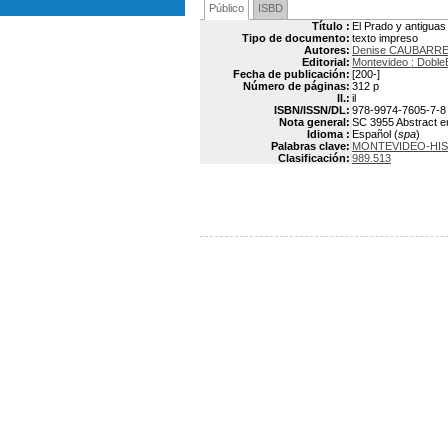
Público
ISBD
Título :
El Prado y antiguas
Tipo de documento:
texto impreso
Autores:
Denise CAUBARR
Editorial:
Montevideo : Dobl
Fecha de publicación:
[200-]
Número de páginas:
312 p
Il.:
il
ISBN/ISSN/DL:
978-9974-7605-7-8
Nota general:
SC 3955 Abstract en 
Idioma :
Español (
spa
)
Palabras clave:
MONTEVIDEO-HIS
Clasificación:
989.513