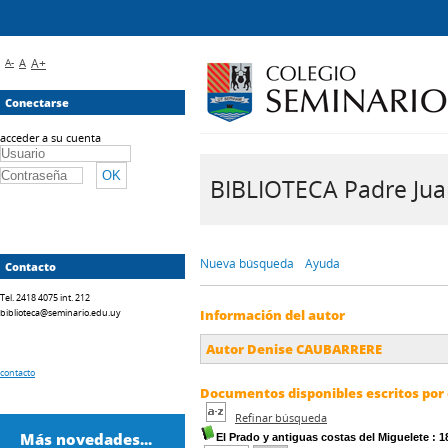
A-
A
A+
Conectarse
acceder a su cuenta
BIBLIOTECA Padre Juan 
Nueva búsqueda
Ayuda
Contacto
Tel. 2418 4075 int. 212
biblioteca@seminario.edu.uy
Información del autor
Autor Denise CAUBARRERE
contacto
Documentos disponibles escritos por 
Refinar búsqueda
Más novedades...
El Prado y antiguas costas del Miguelete
: 1