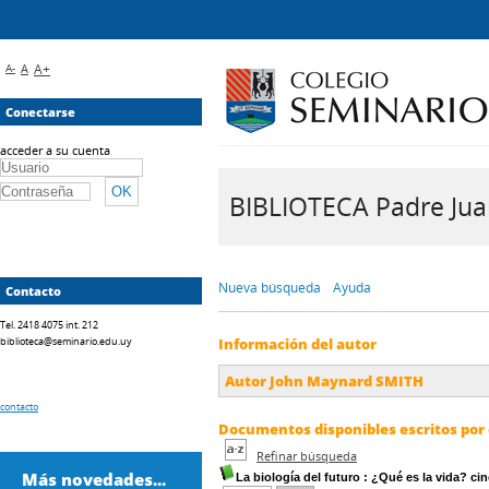
A-
A
A+
Conectarse
acceder a su cuenta
BIBLIOTECA Padre Juan 
Nueva búsqueda
Ayuda
Contacto
Tel. 2418 4075 int. 212
biblioteca@seminario.edu.uy
Información del autor
Autor John Maynard SMITH
contacto
Documentos disponibles escritos por 
Refinar búsqueda
Más novedades...
La biología del futuro
: ¿Qué es la vida? ci