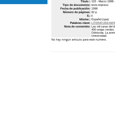
Título :
103 - Marzo 1998 -
Tipo de documento:
texto impreso
Fecha de publicación:
1998
Número de páginas:
82 p.
Il.:
il
Idioma :
Español (
spa
)
Palabras clave:
LITERATURA INF
Nota de contenido:
Las mil caras del 
400 orejas verdes 
Odriozola. La avent
Universidad.
No hay ningún artículo para este número.