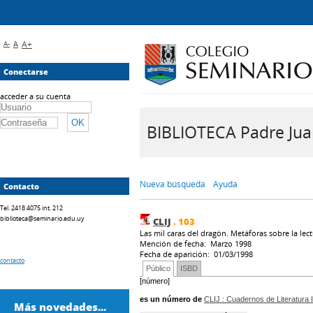
A-
A
A+
Conectarse
acceder a su cuenta
BIBLIOTECA Padre Juan 
Nueva búsqueda
Ayuda
Contacto
Tel. 2418 4075 int. 212
biblioteca@seminario.edu.uy
CLIJ
.
103
Las mil caras del dragón. Metáforas sobre la lec
Mención de fecha: Marzo 1998
Fecha de aparición: 01/03/1998
contacto
Público
ISBD
[número]
es un número de
CLIJ
: Cuadernos de Literatura In
Más novedades...