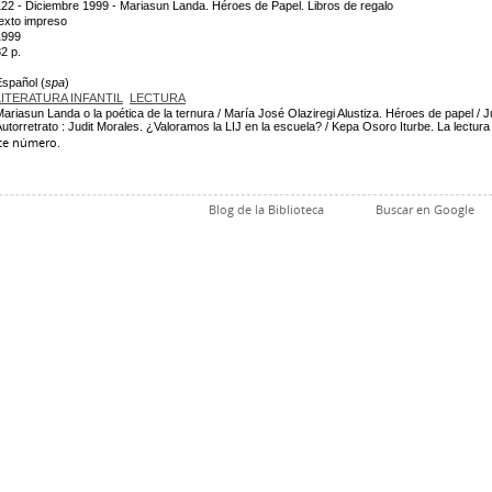
122 - Diciembre 1999 - Mariasun Landa. Héroes de Papel. Libros de regalo
texto impreso
1999
2 p.
Español (
spa
)
LITERATURA INFANTIL
LECTURA
ariasun Landa o la poética de la ternura / María José Olaziregi Alustiza. Héroes de papel / 
utorretrato : Judit Morales. ¿Valoramos la LIJ en la escuela? / Kepa Osoro Iturbe. La lectura 
ste número.
Blog de la Biblioteca
Buscar en Google