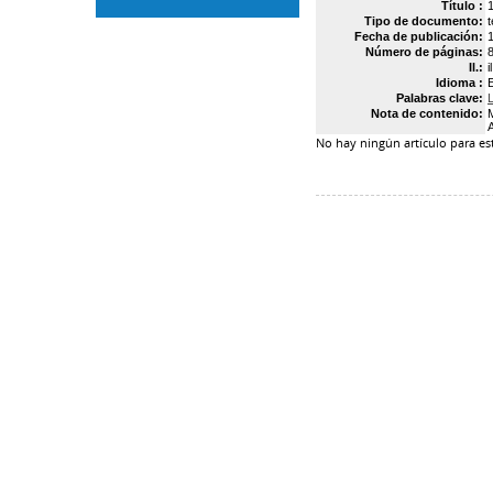
Título :
Tipo de documento:
Fecha de publicación:
Número de páginas:
8
Il.:
il
Idioma :
Palabras clave:
Nota de contenido:
M
A
No hay ningún artículo para e