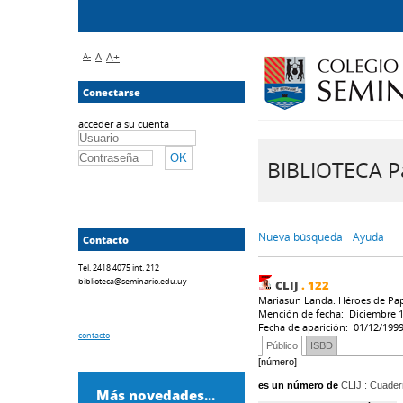
A-
A
A+
Conectarse
acceder a su cuenta
BIBLIOTECA Pa
Nueva búsqueda
Ayuda
Contacto
Tel. 2418 4075 int. 212
biblioteca@seminario.edu.uy
CLIJ
.
122
Mariasun Landa. Héroes de Pape
Mención de fecha: Diciembre 
Fecha de aparición: 01/12/199
contacto
Público
ISBD
[número]
es un número de
CLIJ
: Cuadern
Más novedades...