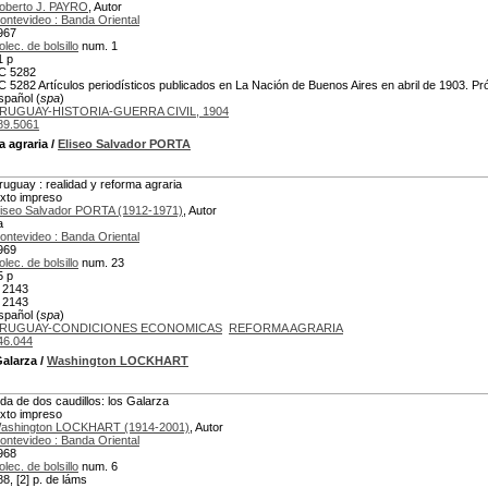
oberto J. PAYRO
, Autor
ontevideo : Banda Oriental
967
lec. de bolsillo
num. 1
1 p
C 5282
C 5282 Artículos periodísticos publicados en La Nación de Buenos Aires en abril de 1903. Pr
spañol (
spa
)
RUGUAY-HISTORIA-GUERRA CIVIL, 1904
89.5061
a agraria
/
Eliseo Salvador PORTA
ruguay : realidad y reforma agraria
exto impreso
liseo Salvador PORTA (1912-1971)
, Autor
a
ontevideo : Banda Oriental
969
lec. de bolsillo
num. 23
5 p
 2143
 2143
spañol (
spa
)
RUGUAY-CONDICIONES ECONOMICAS
REFORMA AGRARIA
46.044
Galarza
/
Washington LOCKHART
ida de dos caudillos: los Galarza
exto impreso
ashington LOCKHART (1914-2001)
, Autor
ontevideo : Banda Oriental
968
lec. de bolsillo
num. 6
88, [2] p. de láms