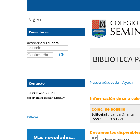
A-
A
A+
Conectarse
acceder a su cuenta
BIBLIOTECA Pa
Nueva búsqueda
Ayuda
Contacto
Tel. 2418 4075 int. 212
biblioteca@seminario.edu.uy
Información de una cole
Colec. de bolsillo
Editorial :
Banda Oriental
contacto
ISSN :
sin ISSN
Documentos disponibles 
Más novedades...
Refinar búsqueda