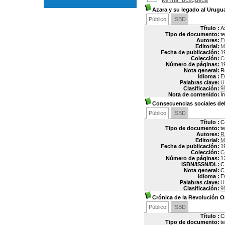
Azara y su legado al Urugu
Público
ISBD
Título :
A
Tipo de documento:
t
Autores:
E
Editorial:
M
Fecha de publicación:
1
Colección:
Co
Número de páginas:
1
Nota general:
R
Idioma :
E
Palabras clave:
U
Clasificación:
9
Nota de contenido:
I
Consecuencias sociales de
Público
ISBD
Título :
C
Tipo de documento:
t
Autores:
R
Editorial:
M
Fecha de publicación:
1
Colección:
Co
Número de páginas:
1
ISBN/ISSN/DL:
C
Nota general:
C
Idioma :
E
Palabras clave:
U
Clasificación:
9
Crónica de la Revolución Or
Público
ISBD
Título :
C
Tipo de documento:
t