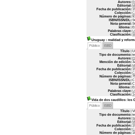
Autores:
R
Editorial:
M
Fecha de publicación:
1
Colección:
Co
Número de páginas:
9
ISBN/ISSN/DL:
S
Nota general:
S
Idioma :
E
Palabras clave:
U
Clasificación:
9
Uruguay
: realidad y reform
Público
ISBD
Título :
U
Tipo de documento:
t
Autores:
E
Mención de edición:
3
Editorial:
M
Fecha de publicación:
1
Colección:
Co
Número de páginas:
7
ISBN/ISSN/DL:
C
Nota general:
C
Idioma :
E
Palabras clave:
U
Clasificación:
3
Vida de dos caudillos: los 
Público
ISBD
Título :
V
Tipo de documento:
t
Autores:
W
Editorial:
M
Fecha de publicación:
1
Colección:
Co
Número de páginas:
1