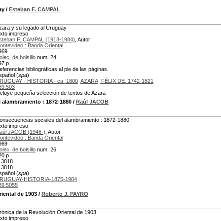
ay
/
Esteban F. CAMPAL
zara y su legado al Uruguay
exto impreso
steban F. CAMPAL (1913-1984)
, Autor
ontevideo : Banda Oriental
969
lec. de bolsillo
num. 24
97 p
eferencias bibliográficas al pie de las páginas.
spañol (
spa
)
RUGUAY - HISTORIA - ca. 1800
AZARA, FÉLIX DE, 1742-1821
89.503
ncluye pequeña selección de textos de Azara
l alambramiento
: 1872-1880
/
Raúl JACOB
onsecuencias sociales del alambramiento : 1872-1880
exto impreso
aúl JACOB (1946-)
, Autor
ontevideo : Banda Oriental
969
lec. de bolsillo
num. 26
20 p
 3818
 3818
spañol (
spa
)
RUGUAY-HISTORIA-1875-1904
89.5055
iental de 1903
/
Roberto J. PAYRO
rónica de la Revolución Oriental de 1903
exto impreso