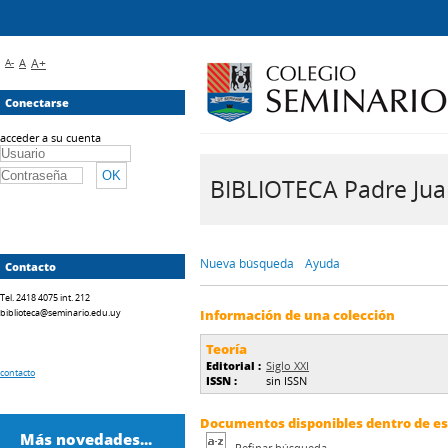
A-
A
A+
Conectarse
acceder a su cuenta
BIBLIOTECA Padre Juan 
Nueva búsqueda
Ayuda
Contacto
Tel. 2418 4075 int. 212
biblioteca@seminario.edu.uy
Información de una colección
Teoría
Editorial :
Siglo XXI
contacto
ISSN :
sin ISSN
Documentos disponibles dentro de est
Más novedades...
Refinar búsqueda