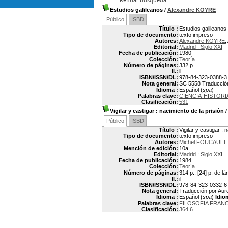
Estudios galileanos
/
Alexandre KOYRE
Público
ISBD
Título :
Estudios galileanos
Tipo de documento:
texto impreso
Autores:
Alexandre KOYRE
,
Editorial:
Madrid : Siglo XXI
Fecha de publicación:
1980
Colección:
Teoría
Número de páginas:
332 p
Il.:
il
ISBN/ISSN/DL:
978-84-323-0388-3
Nota general:
SC 5558 Traducción 
Idioma :
Español (
spa
)
Palabras clave:
CIENCIA-HISTORI
Clasificación:
531
Vigilar y castigar
: nacimiento de la prisión
Público
ISBD
Título :
Vigilar y castigar : 
Tipo de documento:
texto impreso
Autores:
Michel FOUCAULT 
Mención de edición:
10a
Editorial:
Madrid : Siglo XXI
Fecha de publicación:
1984
Colección:
Teoría
Número de páginas:
314 p., [24] p. de l
Il.:
il
ISBN/ISSN/DL:
978-84-323-0332-6
Nota general:
Traducción por Aurel
Idioma :
Español (
spa
)
Idio
Palabras clave:
FILOSOFIA FRAN
Clasificación:
364.6