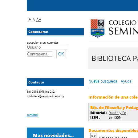
A-
A
A+
Conectarse
acceder a su cuenta
BIBLIOTECA Pa
Nueva búsqueda
Ayuda
Contacto
Tel. 2418 4075 int. 212
biblioteca@seminario.edu.uy
Información de una cole
Bib. de Filosofía y Peda
Editorial :
Razón y Fe
contacto
ISSN :
sin ISSN
Documentos disponibles 
Más novedades...
Refinar búsqueda