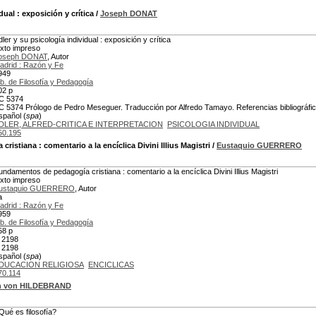
idual
: exposición y crítica
/
Joseph DONAT
dler y su psicología individual : exposición y crítica
exto impreso
oseph DONAT
, Autor
adrid : Razón y Fe
949
ib. de Filosofía y Pedagogía
02 p
C 5374
C 5374 Prólogo de Pedro Meseguer. Traducción por Alfredo Tamayo. Referencias bibliográfica
spañol (
spa
)
DLER, ALFRED-CRITICA E INTERPRETACION
PSICOLOGIA INDIVIDUAL
50.195
cristiana
: comentario a la encíclica Divini Illius Magistri
/
Eustaquio GUERRERO
undamentos de pedagogía cristiana : comentario a la encíclica Divini Illius Magistri
exto impreso
ustaquio GUERRERO
, Autor
a
adrid : Razón y Fe
959
ib. de Filosofía y Pedagogía
58 p
 2198
 2198
spañol (
spa
)
DUCACION RELIGIOSA
ENCICLICAS
70.114
ch von HILDEBRAND
Qué es filosofía?