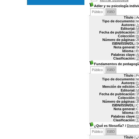
Adler y su psicología indiv
Público
ISBD
Título :
A
Tipo de documento:
t
Autores:
J
Editorial:
M
Fecha de publicación:
1
Colección:
B
Número de páginas:
2
ISBN/ISSN/DL:
S
Nota general:
S
Idioma :
E
Palabras clave:
A
Clasificación:
1
Fundamentos de pedagogía 
Público
ISBD
Título :
F
Tipo de documento:
t
Autores:
E
Mención de edición:
2
Editorial:
M
Fecha de publicación:
1
Colección:
B
Número de páginas:
3
ISBN/ISSN/DL:
C
Nota general:
C
Idioma :
E
Palabras clave:
E
Clasificación:
3
¿Qué es filosofía?
/
Dietri
Público
ISBD
Título :
¿