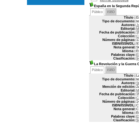
España en la Segunda Repú
Público
ISBD
Título :
E
Tipo de documento:
t
Autores:
J
Editorial:
M
Fecha de publicación:
1
Colección:
C
Número de páginas:
1
ISBN/ISSN/DL:
9
Nota general:
S
Idioma :
E
Palabras clave:
E
Clasificación:
9
La Revolución y la Guerra C
Público
ISBD
Título :
L
Tipo de documento:
t
Autores:
S
Mención de edición:
2
Editorial:
M
Fecha de publicación:
1
Colección:
C
Número de páginas:
1
ISBN/ISSN/DL:
C
Nota general:
C
Idioma :
E
Palabras clave:
E
Clasificación:
9