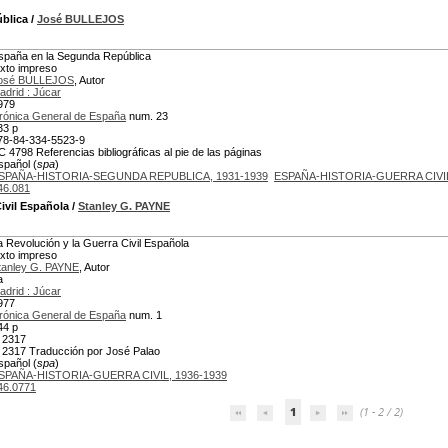
blica
/
José BULLEJOS
spaña en la Segunda República
exto impreso
osé BULLEJOS
, Autor
adrid : Júcar
979
rónica General de España
num. 23
33 p
78-84-334-5523-9
C 4798 Referencias bibliográficas al pie de las páginas
spañol (
spa
)
SPAÑA-HISTORIA-SEGUNDA REPUBLICA, 1931-1939
ESPAÑA-HISTORIA-GUERRA CIVIL
46.081
ivil Española
/
Stanley G. PAYNE
a Revolución y la Guerra Civil Española
exto impreso
tanley G. PAYNE
, Autor
a
adrid : Júcar
977
rónica General de España
num. 1
44 p
 2317
 2317 Traducción por José Palao
spañol (
spa
)
SPAÑA-HISTORIA-GUERRA CIVIL, 1936-1939
46.0771
1
(1 - 2 / 2)