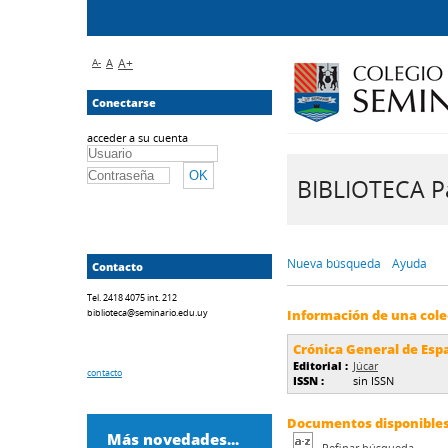
A-
A
A+
Conectarse
acceder a su cuenta
BIBLIOTECA Pa
Nueva búsqueda
Ayuda
Contacto
Tel. 2418 4075 int. 212
biblioteca@seminario.edu.uy
Información de una cole
Crónica General de Esp
Editorial :
Júcar
contacto
ISSN :
sin ISSN
Documentos disponibles 
Más novedades...
Refinar búsqueda