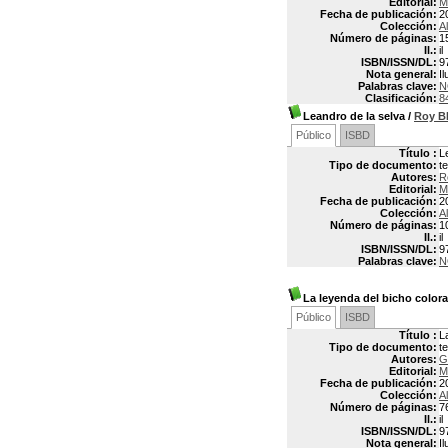
Editorial:
M
Fecha de publicación:
2
Colección:
Al
Número de páginas:
1
Il.:
il
ISBN/ISSN/DL:
9
Nota general:
I
Palabras clave:
N
Clasificación:
8
Leandro de la selva
/
Roy 
Público
ISBD
Título :
L
Tipo de documento:
t
Autores:
R
Editorial:
M
Fecha de publicación:
2
Colección:
Al
Número de páginas:
1
Il.:
il
ISBN/ISSN/DL:
9
Palabras clave:
N
La leyenda del bicho color
Público
ISBD
Título :
L
Tipo de documento:
t
Autores:
G
Editorial:
M
Fecha de publicación:
2
Colección:
Al
Número de páginas:
76
Il.:
il
ISBN/ISSN/DL:
9
Nota general:
I