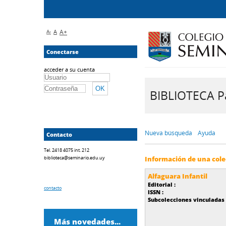
A-
A
A+
Conectarse
acceder a su cuenta
BIBLIOTECA Pa
Nueva búsqueda
Ayuda
Contacto
Tel. 2418 4075 int. 212
biblioteca@seminario.edu.uy
Información de una cole
Alfaguara Infantil
Editorial :
contacto
ISSN :
Subcolecciones vinculadas 
Más novedades...