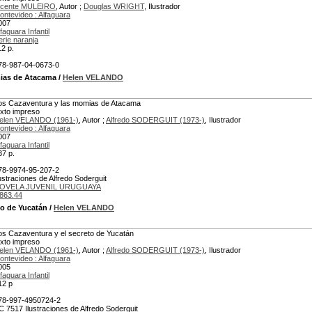
icente MULEIRO
, Autor ;
Douglas WRIGHT
, Ilustrador
ontevideo : Alfaguara
007
faguara Infantil
erie naranja
12 p.
78-987-04-0673-0
ias de Atacama
/
Helen VELANDO
os Cazaventura y las momias de Atacama
exto impreso
elen VELANDO (1961-)
, Autor ;
Alfredo SODERGUIT (1973-)
, Ilustrador
ontevideo : Alfaguara
007
faguara Infantil
37 p.
78-9974-95-207-2
lustraciones de Alfredo Soderguit
OVELA JUVENIL URUGUAYA
863.44
to de Yucatán
/
Helen VELANDO
os Cazaventura y el secreto de Yucatán
exto impreso
elen VELANDO (1961-)
, Autor ;
Alfredo SODERGUIT (1973-)
, Ilustrador
ontevideo : Alfaguara
005
faguara Infantil
12 p
78-997-4950724-2
C 7517 Ilustraciones de Alfredo Soderguit