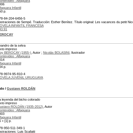
ontevideo : Alfaguara
006
faguara Infantil
50 p.
78-84-204-6456-5
lustraciones de Sempé. Traducción: Esther Benítez. Título original: Les vacances du petit Nic
OVELA INFANTIL FRANCESA
43.91
BEROCAY
eandro de la selva
exto impreso
oy BEROCAY (1955-)
, Autor ;
Nicolás BOLASINI
, Ilustrador
ontevideo : Alfaguara
014
faguara Infantil
04 p.
78-9974-95-810-4
OVELA JUVENIL URUGUAYA
ado
/
Gustavo ROLDÁN
a leyenda del bicho colorado
exto impreso
ustavo ROLDÁN (1935-2012)
, Autor
ontevideo : Alfaguara
003
faguara Infantil
 + [1] p.
78-950-511-349-1
lustraciones: Luis Scafatti