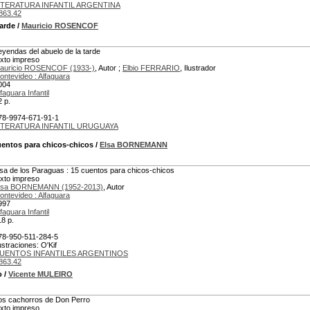
ITERATURA INFANTIL ARGENTINA
863.42
tarde
/
Mauricio ROSENCOF
eyendas del abuelo de la tarde
exto impreso
auricio ROSENCOF (1933-)
, Autor ;
Elbio FERRARIO
, Ilustrador
ontevideo : Alfaguara
004
faguara Infantil
2 p.
78-9974-671-91-1
ITERATURA INFANTIL URUGUAYA
uentos para chicos-chicos
/
Elsa BORNEMANN
isa de los Paraguas : 15 cuentos para chicos-chicos
exto impreso
lsa BORNEMANN (1952-2013)
, Autor
ontevideo : Alfaguara
997
faguara Infantil
18 p.
78-950-511-284-5
lustraciones: O'Kif
UENTOS INFANTILES ARGENTINOS
863.42
o
/
Vicente MULEIRO
os cachorros de Don Perro
exto impreso