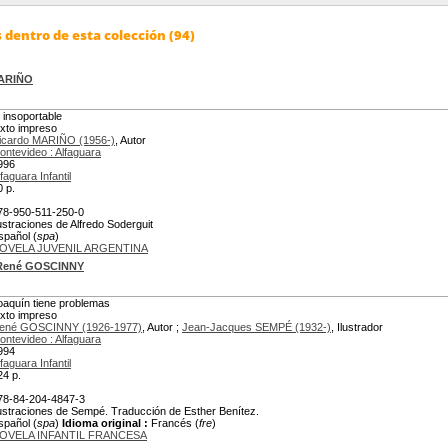
dentro de esta colección (94)
MARIÑO
l insoportable
exto impreso
icardo MARIÑO (1956-)
, Autor
ontevideo : Alfaguara
996
faguara Infantil
0 p.
78-950-511-250-0
lustraciones de Alfredo Soderguit
spañol (
spa
)
OVELA JUVENIL ARGENTINA
René GOSCINNY
oaquín tiene problemas
exto impreso
ené GOSCINNY (1926-1977)
, Autor ;
Jean-Jacques SEMPÉ (1932-)
, Ilustrador
ontevideo : Alfaguara
994
faguara Infantil
24 p.
78-84-204-4847-3
lustraciones de Sempé. Traducción de Esther Benítez.
spañol (
spa
)
Idioma original :
Francés (
fre
)
OVELA INFANTIL FRANCESA