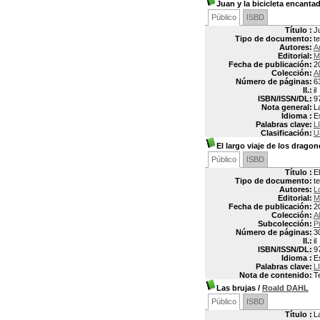
Juan y la bicicleta encanta
Público
ISBD
Título :
J
Tipo de documento:
t
Autores:
A
Editorial:
M
Fecha de publicación:
2
Colección:
Al
Número de páginas:
6
Il.:
il
ISBN/ISSN/DL:
9
Nota general:
L
Idioma :
E
Palabras clave:
L
Clasificación:
U
El largo viaje de los dragon
Público
ISBD
Título :
E
Tipo de documento:
t
Autores:
L
Editorial:
M
Fecha de publicación:
2
Colección:
Al
Subcolección:
P
Número de páginas:
3
Il.:
il
ISBN/ISSN/DL:
9
Idioma :
E
Palabras clave:
L
Nota de contenido:
T
Las brujas
/
Roald DAHL
Público
ISBD
Título :
L