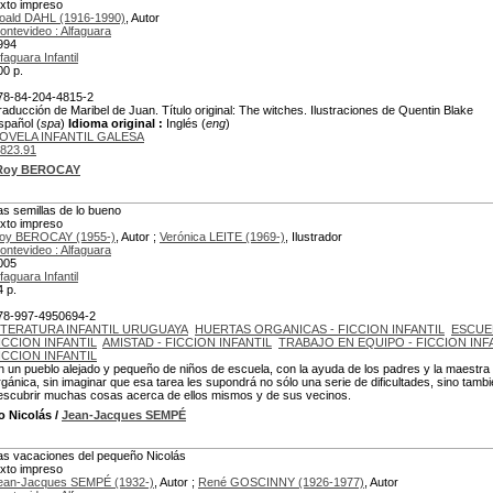
exto impreso
oald DAHL (1916-1990)
, Autor
ontevideo : Alfaguara
994
faguara Infantil
00 p.
78-84-204-4815-2
raducción de Maribel de Juan. Título original: The witches. Ilustraciones de Quentin Blake
spañol (
spa
)
Idioma original :
Inglés (
eng
)
OVELA INFANTIL GALESA
823.91
Roy BEROCAY
as semillas de lo bueno
exto impreso
oy BEROCAY (1955-)
, Autor ;
Verónica LEITE (1969-)
, Ilustrador
ontevideo : Alfaguara
005
faguara Infantil
4 p.
78-997-4950694-2
ITERATURA INFANTIL URUGUAYA
HUERTAS ORGANICAS - FICCION INFANTIL
ESCUEL
ICCION INFANTIL
AMISTAD - FICCION INFANTIL
TRABAJO EN EQUIPO - FICCION INF
ICCION INFANTIL
n un pueblo alejado y pequeño de niños de escuela, con la ayuda de los padres y la maestra i
rgánica, sin imaginar que esa tarea les supondrá no sólo una serie de dificultades, sino tambi
escubrir muchas cosas acerca de ellos mismos y de sus vecinos.
o Nicolás
/
Jean-Jacques SEMPÉ
as vacaciones del pequeño Nicolás
exto impreso
ean-Jacques SEMPÉ (1932-)
, Autor ;
René GOSCINNY (1926-1977)
, Autor