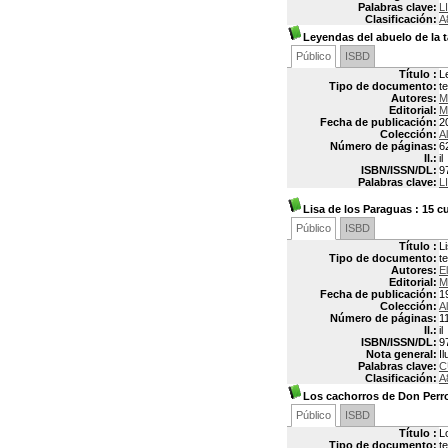
Palabras clave:
L
Clasificación:
A
Leyendas del abuelo de la 
Público
ISBD
Título :
L
Tipo de documento:
t
Autores:
M
Editorial:
M
Fecha de publicación:
2
Colección:
Al
Número de páginas:
6
Il.:
il
ISBN/ISSN/DL:
9
Palabras clave:
L
Lisa de los Paraguas
: 15 c
Público
ISBD
Título :
L
Tipo de documento:
t
Autores:
E
Editorial:
M
Fecha de publicación:
1
Colección:
Al
Número de páginas:
1
Il.:
il
ISBN/ISSN/DL:
9
Nota general:
I
Palabras clave:
C
Clasificación:
A
Los cachorros de Don Perr
Público
ISBD
Título :
L
Tipo de documento:
t