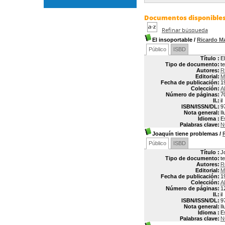
Documentos disponibles 
Refinar búsqueda
El insoportable
/
Ricardo 
Público
ISBD
Título :
E
Tipo de documento:
t
Autores:
R
Editorial:
M
Fecha de publicación:
1
Colección:
Al
Número de páginas:
7
Il.:
il
ISBN/ISSN/DL:
9
Nota general:
I
Idioma :
E
Palabras clave:
N
Joaquín tiene problemas
/
Público
ISBD
Título :
J
Tipo de documento:
t
Autores:
R
Editorial:
M
Fecha de publicación:
1
Colección:
Al
Número de páginas:
1
Il.:
il
ISBN/ISSN/DL:
9
Nota general:
I
Idioma :
E
Palabras clave:
N