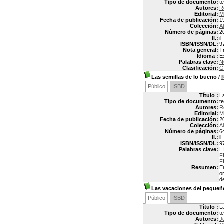
Tipo de documento:
t
Autores:
R
Editorial:
M
Fecha de publicación:
1
Colección:
Al
Número de páginas:
2
Il.:
il
ISBN/ISSN/DL:
9
Nota general:
T
Idioma :
E
Palabras clave:
N
Clasificación:
G
Las semillas de lo bueno
/
Público
ISBD
Título :
L
Tipo de documento:
t
Autores:
R
Editorial:
M
Fecha de publicación:
2
Colección:
Al
Número de páginas:
6
Il.:
il
ISBN/ISSN/DL:
9
Palabras clave:
L
F
F
Resumen:
E
o
d
Las vacaciones del pequeñ
Público
ISBD
Título :
L
Tipo de documento:
t
Autores:
J