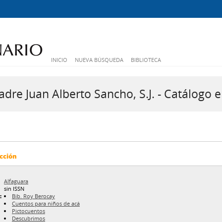
INICIO
NUEVA BÚSQUEDA
BIBLIOTECA
dre Juan Alberto Sancho, S.J. - Catálogo e
cción
Alfaguara
sin ISSN
:
Bib. Roy Berocay
Cuentos para niños de acá
Pictocuentos
Descubrimos