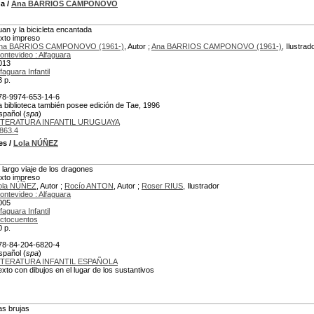
da
/
Ana BARRIOS CAMPONOVO
uan y la bicicleta encantada
exto impreso
na BARRIOS CAMPONOVO (1961-)
, Autor ;
Ana BARRIOS CAMPONOVO (1961-)
, Ilustrad
ontevideo : Alfaguara
013
faguara Infantil
3 p.
78-9974-653-14-6
a biblioteca también posee edición de Tae, 1996
spañol (
spa
)
ITERATURA INFANTIL URUGUAYA
863.4
es
/
Lola NÚÑEZ
l largo viaje de los dragones
exto impreso
ola NÚÑEZ
, Autor ;
Rocío ANTON
, Autor ;
Roser RIUS
, Ilustrador
ontevideo : Alfaguara
005
faguara Infantil
ictocuentos
0 p.
78-84-204-6820-4
spañol (
spa
)
ITERATURA INFANTIL ESPAÑOLA
exto con dibujos en el lugar de los sustantivos
as brujas