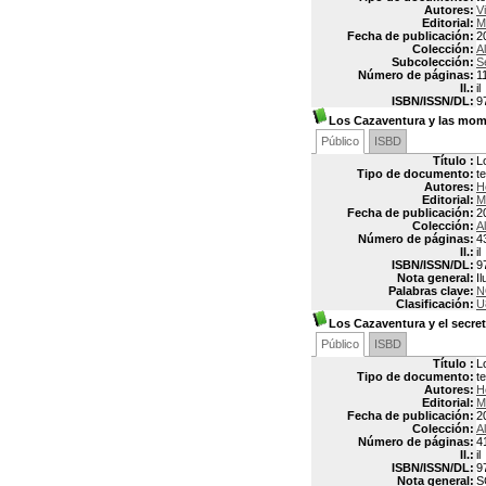
Autores:
V
Editorial:
M
Fecha de publicación:
2
Colección:
Al
Subcolección:
S
Número de páginas:
1
Il.:
il
ISBN/ISSN/DL:
9
Los Cazaventura y las mom
Público
ISBD
Título :
L
Tipo de documento:
t
Autores:
H
Editorial:
M
Fecha de publicación:
2
Colección:
Al
Número de páginas:
4
Il.:
il
ISBN/ISSN/DL:
9
Nota general:
I
Palabras clave:
N
Clasificación:
U
Los Cazaventura y el secre
Público
ISBD
Título :
L
Tipo de documento:
t
Autores:
H
Editorial:
M
Fecha de publicación:
2
Colección:
Al
Número de páginas:
4
Il.:
il
ISBN/ISSN/DL:
9
Nota general:
S